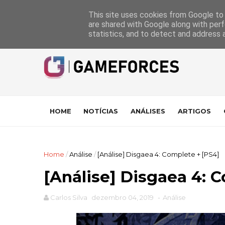
GameForces
A equipa
Pontuações das Análises
Suporte
This site uses cookies from Google to d
are shared with Google along with perf
statistics, and to detect and address 
HOME
NOTÍCIAS
ANÁLISES
ARTIGOS
Home
/
Análise
/
[Análise] Disgaea 4: Complete + [PS4]
[Análise] Disgaea 4: 
Carlos Silva
dezembro 04, 2019
-
Análise