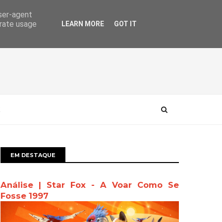
user-agent
erate usage
LEARN MORE
GOT IT
EM DESTAQUE
Análise | Star Fox - A Voar Como Se
Fosse 1997