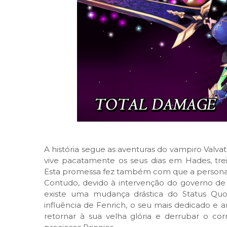
A história segue as aventuras do vampiro Valv
vive pacatamente os seus dias em Hades, trei
Esta promessa fez também com que a personag
Contudo, devido à intervenção do governo d
existe uma mudança drástica do Status Quo 
influência de Fenrich, o seu mais dedicado e
retornar à sua velha glória e derrubar o co