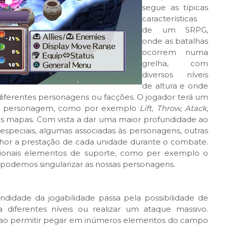
segue as típicas
características
de um SRPG,
onde as batalhas
ocorrem numa
grelha, com
diversos níveis
de altura e onde
diferentes personagens ou facções. O jogador terá um
ada personagem, como por exemplo
Lift, Throw, Atack,
m os mapas. Com vista a dar uma maior profundidade ao
 especiais, algumas associadas às personagens, outras
hor a prestação de cada unidade durante o combate.
cionais elementos de suporte, como per exemplo o
 podemos singularizar as nossas personagens.
idade da jogabilidade passa pela possibilidade de
diferentes níveis ou realizar um ataque massivo.
e ao permitir pegar em inúmeros elementos do campo