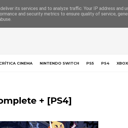
 da Indústria
Contacto
eliver its services and to analyze traffic. Your IP address and 
ormance and security metrics to ensure quality of service, gen
abuse.
CRÍTICA CINEMA
NINTENDO SWITCH
PS5
PS4
XBOX
Complete + [PS4]