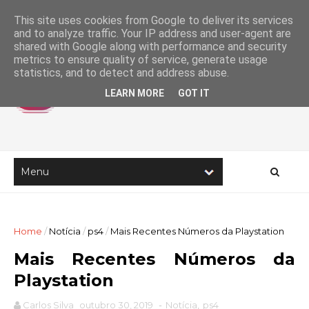
This site uses cookies from Google to deliver its services
and to analyze traffic. Your IP address and user-agent are
shared with Google along with performance and security
metrics to ensure quality of service, generate usage
statistics, and to detect and address abuse.
LEARN MORE
GOT IT
Home
/
Notícia
/
ps4
/
Mais Recentes Números da Playstation
Mais Recentes Números da
Playstation
Carlos Silva
outubro 30, 2019
-
Notícia
,
ps4