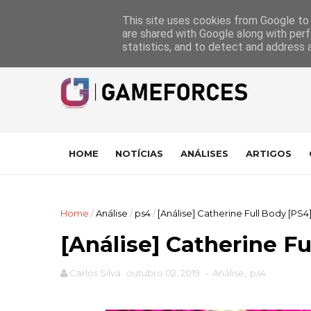
GameForces
A equipa
Pontuações das Análises
Suporte
This site uses cookies from Google to d
are shared with Google along with perf
statistics, and to detect and address 
HOME
NOTÍCIAS
ANÁLISES
ARTIGOS
Home
/
Análise
/
ps4
/
[Análise] Catherine Full Body [PS4
[Análise] Catherine Fu
Carlos Silva
outubro 02, 2019
-
Análise
,
ps4