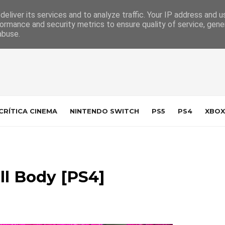
 da Indústria
Contacto
eliver its services and to analyze traffic. Your IP address and 
ormance and security metrics to ensure quality of service, gen
abuse.
CRÍTICA CINEMA
NINTENDO SWITCH
PS5
PS4
XBOX
]
ll Body [PS4]