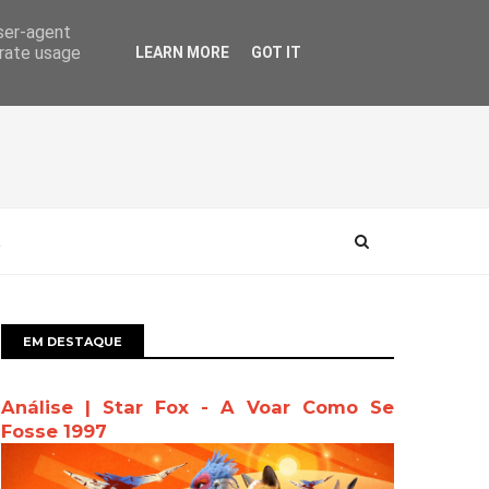
user-agent
erate usage
LEARN MORE
GOT IT
EM DESTAQUE
Análise | Star Fox - A Voar Como Se
Fosse 1997