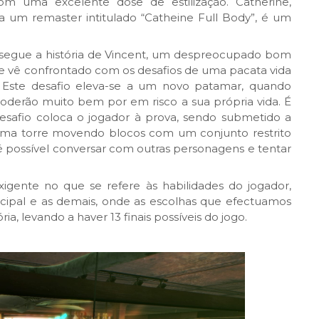
com uma excelente dose de estilização. Catherine,
a um remaster intitulado “Catheine Full Body”, é um
 segue a história de Vincent, um despreocupado bom
e vê confrontado com os desafios de uma pacata vida
. Este desafio eleva-se a um novo patamar, quando
oderão muito bem por em risco a sua própria vida. É
desafio coloca o jogador à prova, sendo submetido a
 uma torre movendo blocos com um conjunto restrito
 é possível conversar com outras personagens e tentar
gente no que se refere às habilidades do jogador,
cipal e as demais, onde as escolhas que efectuamos
ria, levando a haver 13 finais possíveis do jogo.