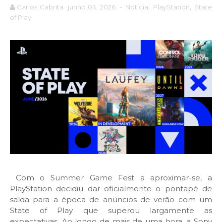
Carlos Cabrita
junho 03, 2026
-
Notícia
,
PlayStation
,
State
of Play
Com o Summer Game Fest a aproximar-se, a
PlayStation decidiu dar oficialmente o pontapé de
saída para a época de anúncios de verão com um
State of Play que superou largamente as
expectativas. Ao longo de mais de uma hora, a Sony