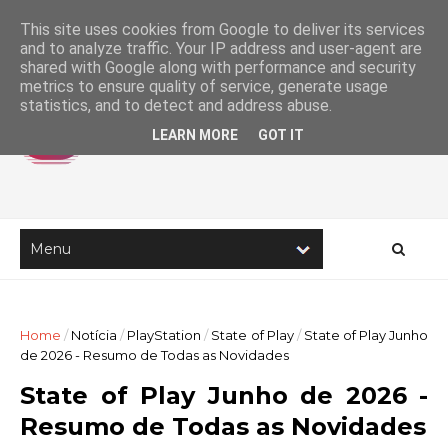
This site uses cookies from Google to deliver its services
and to analyze traffic. Your IP address and user-agent are
shared with Google along with performance and security
metrics to ensure quality of service, generate usage
statistics, and to detect and address abuse.
LEARN MORE
GOT IT
Home
/
Notícia
/
PlayStation
/
State of Play
/
State of Play Junho
de 2026 - Resumo de Todas as Novidades
State of Play Junho de 2026 -
Resumo de Todas as Novidades