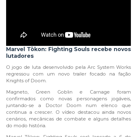
Marvel Tōkon: Fighting Souls recebe novos
lutadores
O jogo de luta desenvolvido pela Arc System Works
regressou com um novo trailer focado na fação
Knights of Doom.
Magneto, Green Goblin e Carnage foram
confirmados como novas personagens jogáveis,
juntando-se a Doctor Doom num elenco que
continua a crescer. O vídeo destacou ainda novos
cenários, mecânicas de combate e alguns detalhes
do modo história.
Marvel Tōkon: Fighting Souls será lançado a 6 de