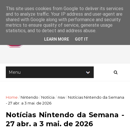
This site uses cookies from Google to deliver its services
and to analyze traffic. Your IP address and user-agent are
shared with Google along with performance and security
metrics to ensure quality of service, generate usage
statistics, and to detect and address abuse.
LEARN MORE
GOT IT
Home
/
Nintendo
/
Notícia
/
nsw
/
Notícias Nintendo da Semana
- 27 abr. a 3 mai. de 2026
Notícias Nintendo da Semana -
27 abr. a 3 mai. de 2026