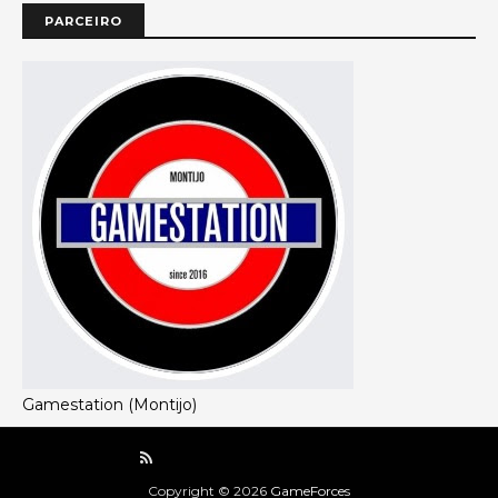
PARCEIRO
Gamestation (Montijo)
Copyright ©
2026
GameForces