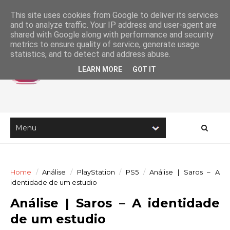
This site uses cookies from Google to deliver its services
and to analyze traffic. Your IP address and user-agent are
shared with Google along with performance and security
metrics to ensure quality of service, generate usage
statistics, and to detect and address abuse.
LEARN MORE
GOT IT
Home
/
Análise
/
PlayStation
/
PS5
/
Análise | Saros – A
identidade de um estudio
Análise | Saros – A identidade
de um estudio