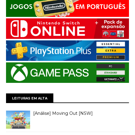
LEITURAS EM ALTA
[Análise] Moving Out [NSW]