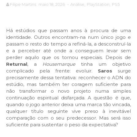
Filipe Martins
maio 18, 2026
-
Análise
,
PlayStation
,
PS5
Há estúdios que passam anos à procura de uma
identidade. Outros encontram-na num único jogo e
passam o resto do tempo a refiná-la, a desconstruí-la
e a perceber até onde a conseguem levar sem
perder aquilo que os tornou especiais. Depois de
Returnal
, a
Housemarque
tinha um objetivo
complicado pela frente: evoluir.
Saros
surge
precisamente dessa tentativa: reconhecer o ADN do
estúdio, mas também ter coragem suficiente para
não transformar o novo projeto numa simples
continuação espiritual disfarçada. A questão é que,
quando o jogo anterior deixa uma marca tão vincada,
qualquer título seguinte vive preso à inevitável
comparação com o seu predecessor. Mas será isso
suficiente para sustentar o peso da expectativa?