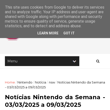
This site uses cookies from Google to deliver its services
and to analyze traffic. Your IP address and user-agent are
shared with Google along with performance and security
metrics to ensure quality of service, generate usage
statistics, and to detect and address abuse.
LEARN MORE
GOT IT
Home
/
Nintendo
/
Notícia
/
nsw
/
Notícias Nintendo da Semana
- 03/03/2025 a 09/03/2025
Notícias Nintendo da Semana -
03/03/2025 a 09/03/2025