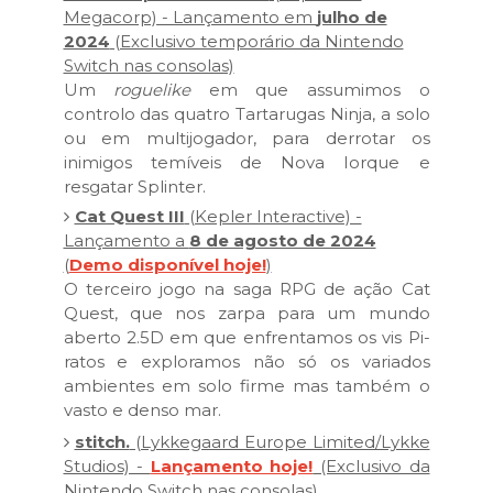
Megacorp) - Lançamento em
julho de
2024
(Exclusivo temporário da Nintendo
Switch nas consolas)
Um
roguelike
em que assumimos o
controlo das quatro Tartarugas Ninja, a solo
ou em multijogador, para derrotar os
inimigos temíveis de Nova Iorque e
resgatar Splinter.
Cat Quest III
(Kepler Interactive) -
Lançamento a
8 de agosto de 2024
(
Demo disponível hoje!
)
O terceiro jogo na saga RPG de ação Cat
Quest, que nos zarpa para um mundo
aberto 2.5D em que enfrentamos os vis Pi-
ratos e exploramos não só os variados
ambientes em solo firme mas também o
vasto e denso mar.
stitch.
(Lykkegaard Europe Limited/Lykke
Studios) -
Lançamento hoje!
(Exclusivo da
Nintendo Switch nas consolas).