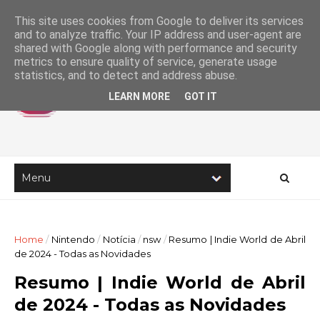
This site uses cookies from Google to deliver its services
and to analyze traffic. Your IP address and user-agent are
shared with Google along with performance and security
metrics to ensure quality of service, generate usage
statistics, and to detect and address abuse.
LEARN MORE
GOT IT
Home
/
Nintendo
/
Notícia
/
nsw
/
Resumo | Indie World de Abril
de 2024 - Todas as Novidades
Resumo | Indie World de Abril
de 2024 - Todas as Novidades