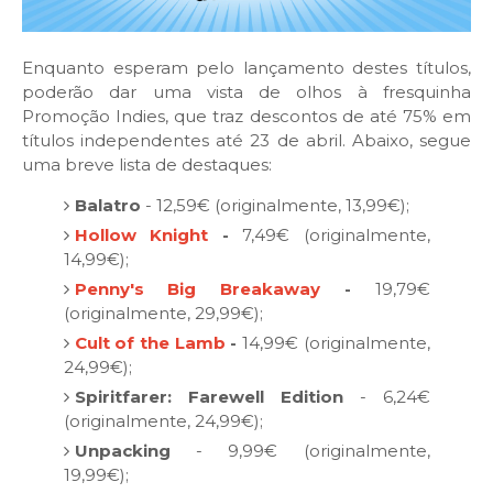
Enquanto esperam pelo lançamento destes títulos,
poderão dar uma vista de olhos à fresquinha
Promoção Indies, que traz descontos de até 75% em
títulos independentes até 23 de abril. Abaixo, segue
uma breve lista de destaques:
Balatro
- 12,59€ (originalmente, 13,99€);
Hollow Knight
-
7,49€ (originalmente,
14,99€);
Penny's Big Breakaway
-
19,79€
(originalmente, 29,99€);
Cult of the Lamb
-
14,99€ (originalmente,
24,99€);
Spiritfarer: Farewell Edition
- 6,24€
(originalmente, 24,99€);
Unpacking
- 9,99€ (originalmente,
19,99€);