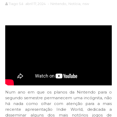
Tiago Sá
abril 17, 2024
-
Nintendo
,
Notícia
,
nsw
Num ano em que os planos da Nintendo para o
segundo semestre permanecem uma incógnita, não
há nada como olhar com atenção para a mais
recente apresentação Indie World, dedicada a
disseminar alguns dos mais notórios jogos de