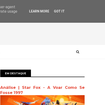
user-agent
erate usage
LEARN MORE
GOT IT
EM DESTAQUE
Análise | Star Fox - A Voar Como Se
Fosse 1997