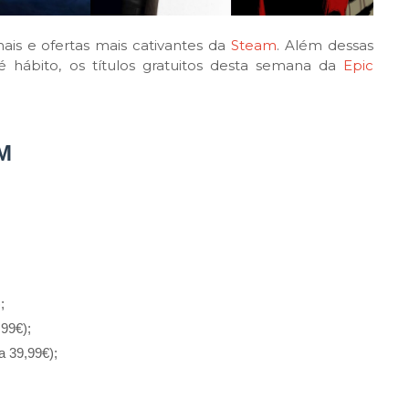
is e ofertas mais cativantes da
Steam
. Além dessas
ábito, os títulos gratuitos desta semana da
Epic
M
;
99€);
a 39,99€);