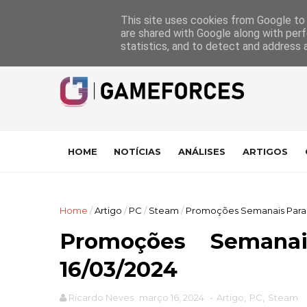
GameForces
A equipa
Pontuações das Análises
Suporte
This site uses cookies from Google to d
are shared with Google along with perf
statistics, and to detect and address 
HOME
NOTÍCIAS
ANÁLISES
ARTIGOS
Home
/
Artigo
/
PC
/
Steam
/
Promoções Semanais Para o
Promoções Seman
16/03/2024
Ricardo Neves
março 16, 2024
-
Artigo
,
PC
,
Steam