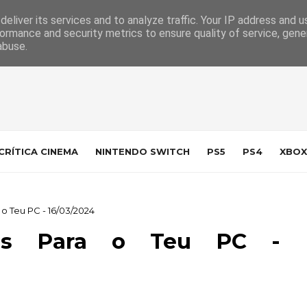
 da Indústria
Contacto
eliver its services and to analyze traffic. Your IP address and 
ormance and security metrics to ensure quality of service, gen
abuse.
CRÍTICA CINEMA
NINTENDO SWITCH
PS5
PS4
XBOX
 Teu PC - 16/03/2024
ais Para o Teu PC -