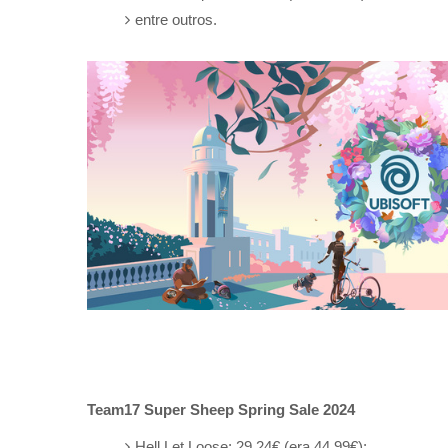
entre outros.
Team17 Super Sheep Spring Sale 2024
Hell Let Loose: 29,24€ (era 44,99€);