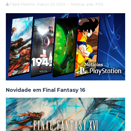
Filipe Martins
março 23, 2024
-
Notícia
,
ps4
,
PS5
Novidade em Final Fantasy 16