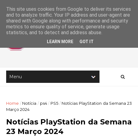
This site uses cookies from Google to deliver its services
and to analyze traffic. Your IP address and user-agent are
shared with Google along with performance and security
metrics to ensure quality of service, generate usage
statistics, and to detect and address abuse.
LEARN MORE
GOT IT
Home
/
Notícia
/
ps4
/
PS5
/
Notícias PlayStation da Semana 23
Março 2024
Notícias PlayStation da Semana
23 Março 2024