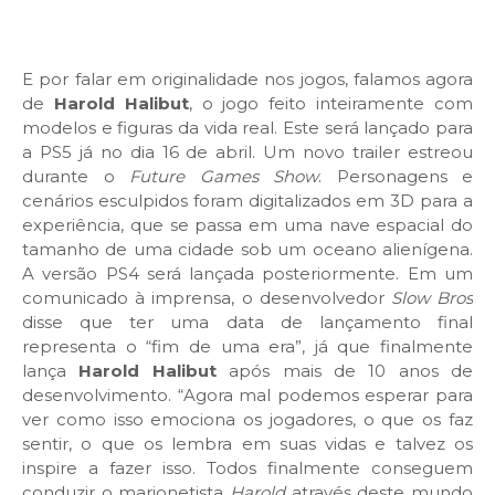
E por falar em originalidade nos jogos, falamos agora
de
Harold Halibut
, o jogo feito inteiramente com
modelos e figuras da vida real. Este será lançado para
a PS5 já no dia 16 de abril. Um novo trailer estreou
durante o
Future Games Show
. Personagens e
cenários esculpidos foram digitalizados em 3D para a
experiência, que se passa em uma nave espacial do
tamanho de uma cidade sob um oceano alienígena.
A versão PS4 será lançada posteriormente. Em um
comunicado à imprensa, o desenvolvedor
Slow Bros
disse que ter uma data de lançamento final
representa o “fim de uma era”, já que finalmente
lança
Harold Halibut
após mais de 10 anos de
desenvolvimento. “Agora mal podemos esperar para
ver como isso emociona os jogadores, o que os faz
sentir, o que os lembra em suas vidas e talvez os
inspire a fazer isso. Todos finalmente conseguem
conduzir o marionetista
Harold
através deste mundo