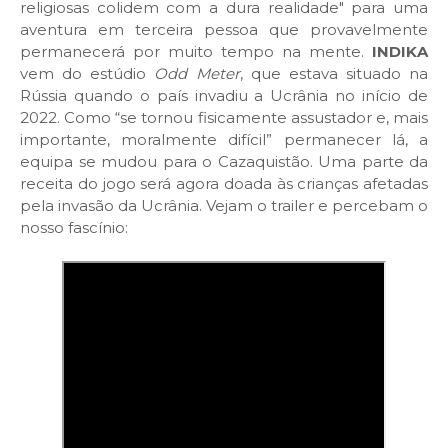
religiosas colidem com a dura realidade" para uma
aventura em terceira pessoa que provavelmente
permanecerá por muito tempo na mente.
INDIKA
vem do estúdio
Odd Meter
, que estava situado na
Rússia quando o país invadiu a Ucrânia no início de
2022. Como “se tornou fisicamente assustador e, mais
importante, moralmente difícil” permanecer lá, a
equipa se mudou para o Cazaquistão. Uma parte da
receita do jogo será agora doada às crianças afetadas
pela invasão da Ucrânia. Vejam o trailer e percebam o
nosso fascínio: