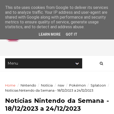
This site uses cookies from Google to deliver its services
and to analyze traffic. Your IP address and user-agent are
shared with Google along with performance and security
metrics to ensure quality of service, generate usage
statistics, and to detect and address abuse.
LEARN MORE
GOT IT
Home
/
Nintendo
/
Notícia
/
nsw
/
Pokémon
/
Splatoon
/
Notícias Nintendo da Semana - 18/12/2023 a 24/12/2023
Notícias Nintendo da Semana -
18/12/2023 a 24/12/2023