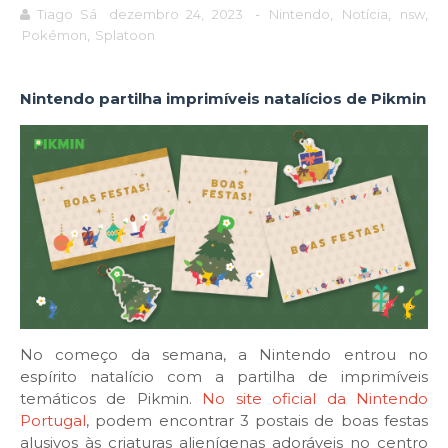
Tiago Sá
dezembro 24, 2023
-
Nintendo
,
Notícia
,
nsw
,
Pokémon
,
Splatoon
Nintendo partilha imprimíveis natalícios de Pikmin
No começo da semana, a Nintendo entrou no
espírito natalício com a partilha de imprimíveis
temáticos de Pikmin.
No site oficial da Nintendo
Portugal
, podem encontrar 3 postais de boas festas
alusivos às criaturas alienígenas adoráveis no centro