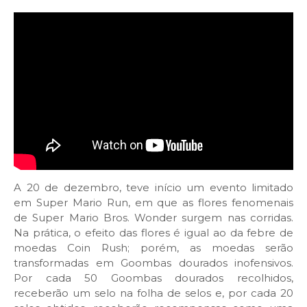
A 20 de dezembro, teve início um evento limitado
em Super Mario Run, em que as flores fenomenais
de Super Mario Bros. Wonder surgem nas corridas.
Na prática, o efeito das flores é igual ao da febre de
moedas Coin Rush; porém, as moedas serão
transformadas em Goombas dourados inofensivos.
Por cada 50 Goombas dourados recolhidos,
receberão um selo na folha de selos e, por cada 20