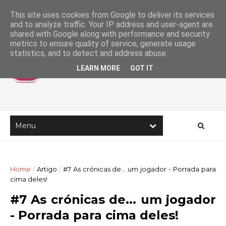
This site uses cookies from Google to deliver its services
and to analyze traffic. Your IP address and user-agent are
shared with Google along with performance and security
metrics to ensure quality of service, generate usage
statistics, and to detect and address abuse.
LEARN MORE
GOT IT
Home
/
Artigo
/
#7 As crónicas de... um jogador - Porrada para
cima deles!
#7 As crónicas de... um jogador
- Porrada para cima deles!