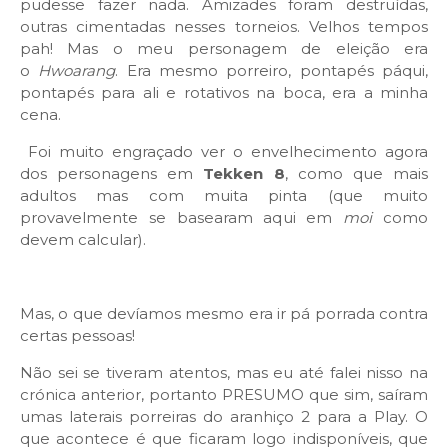
pudesse fazer nada. Amizades foram destruídas,
outras cimentadas nesses torneios. Velhos tempos
pah! Mas o meu personagem de eleição era
o
Hwoarang
. Era mesmo porreiro, pontapés páqui,
pontapés para ali e rotativos na boca, era a minha
cena.
Foi muito engraçado ver o envelhecimento agora
dos personagens em
Tekken 8
, como que mais
adultos mas com muita pinta (que muito
provavelmente se basearam aqui em
moi
como
devem calcular).
Mas, o que devíamos mesmo era ir pá porrada contra
certas pessoas!
Não sei se tiveram atentos, mas eu até falei nisso na
crónica anterior, portanto PRESUMO que sim, saíram
umas laterais porreiras do aranhiço 2 para a Play. O
que acontece é que ficaram logo indisponíveis, que