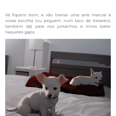
Vá fiquem bem, e vão treinar uma arte marcial à
vossa escolha (ou peguem num taco de beisebol,
também dá) para nos juntarmos e irmos bater
naqueles gajos.