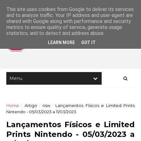
This site uses cookies from Google to deliver its services
and to analyze traffic. Your IP address and user-agent are
shared with Google along with performance and security
metrics to ensure quality of service, generate usage
statistics, and to detect and address abuse.
LEARN MORE
GOT IT
Home
/
Artigo
/
nsw
/
Lançamentos Físicos e Limited Prints
Nintendo - 05/03/2023 a 11/03/2023
Lançamentos Físicos e Limited
Prints Nintendo - 05/03/2023 a