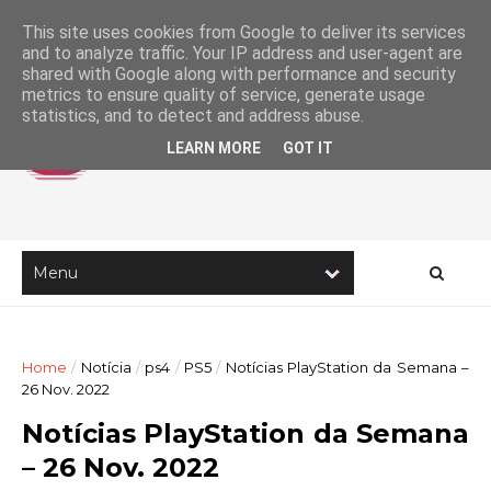
This site uses cookies from Google to deliver its services
and to analyze traffic. Your IP address and user-agent are
shared with Google along with performance and security
metrics to ensure quality of service, generate usage
statistics, and to detect and address abuse.
LEARN MORE
GOT IT
Home
/
Notícia
/
ps4
/
PS5
/
Notícias PlayStation da Semana –
26 Nov. 2022
Notícias PlayStation da Semana
– 26 Nov. 2022