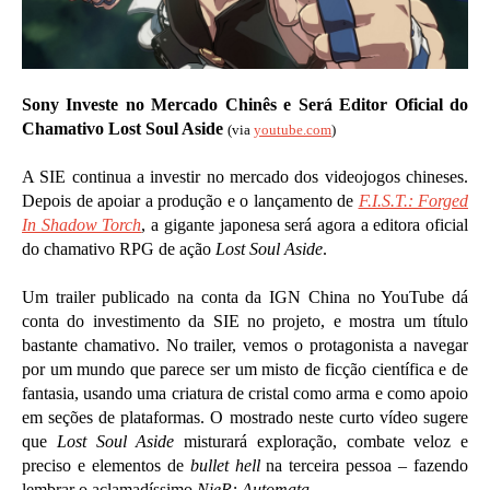
Sony Investe no Mercado Chinês e Será Editor Oficial do
Chamativo Lost Soul Aside
(via
youtube.com
)
A SIE continua a investir no mercado dos videojogos chineses.
Depois de apoiar a produção e o lançamento de
F.I.S.T.: Forged
In Shadow Torch
, a gigante japonesa será agora a editora oficial
do chamativo RPG de ação
Lost Soul Aside
.
Um trailer publicado na conta da IGN China no YouTube dá
conta do investimento da SIE no projeto, e mostra um título
bastante chamativo. No trailer, vemos o protagonista a navegar
por um mundo que parece ser um misto de ficção científica e de
fantasia, usando uma criatura de cristal como arma e como apoio
em seções de plataformas. O mostrado neste curto vídeo sugere
que
Lost Soul Aside
misturará exploração, combate veloz e
preciso e elementos de
bullet hell
na terceira pessoa – fazendo
lembrar o aclamadíssimo
NieR: Automata
.