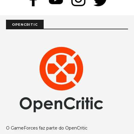
OPENCRITIC
O GameForces faz parte do OpenCritic