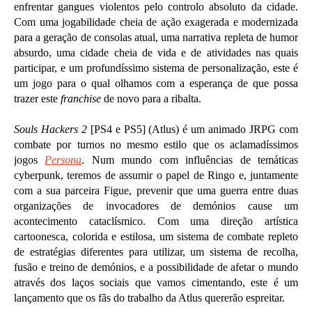
enfrentar gangues violentos pelo controlo absoluto da cidade.
Com uma jogabilidade cheia de ação exagerada e modernizada
para a geração de consolas atual, uma narrativa repleta de humor
absurdo, uma cidade cheia de vida e de atividades nas quais
participar, e um profundíssimo sistema de personalização, este é
um jogo para o qual olhamos com a esperança de que possa
trazer este
franchise
de novo para a ribalta.
Souls Hackers 2
[PS4 e PS5] (Atlus) é um animado JRPG com
combate por turnos no mesmo estilo que os aclamadíssimos
jogos
Persona
. Num mundo com influências de temáticas
cyberpunk, teremos de assumir o papel de Ringo e, juntamente
com a sua parceira Figue, prevenir que uma guerra entre duas
organizações de invocadores de demónios cause um
acontecimento cataclísmico. Com uma direção artística
cartoonesca, colorida e estilosa, um sistema de combate repleto
de estratégias diferentes para utilizar, um sistema de recolha,
fusão e treino de demónios, e a possibilidade de afetar o mundo
através dos laços sociais que vamos cimentando, este é um
lançamento que os fãs do trabalho da Atlus quererão espreitar.