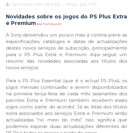
Carlos Silva
maio 28, 2022
-
Artigo
,
ps4
,
PS5
Novidades sobre os jogos do PS Plus Extra
e Premium
(via
PushSquare
)
A Sony desvendou um pouco mais a cortina sobre as
especificações, catálogos e datas de actualizações
destes novos serviços de subscrição, principalmente
para o PS Plus Extra e Premium. Aqui segue um
resumo das novidades associadas aos títulos dos
novos serviços.
Para o PS Plus Essential (que é o actual PS Plus), os
jogos mensais continuarão a serem disponibilizados
na primeira terça-feira de cada mês (assinantes dos
pacotes Extra e Premium também recebem esses
jogos como parte do acordo). Já as listas dos títulos
extra associados aos serviços Extra e Premium serão
actualizadas "no meio do mês". Isso significa que
podemos esperar duas actualizações diferentes do
PS Plus todos os meses a partir de agora.