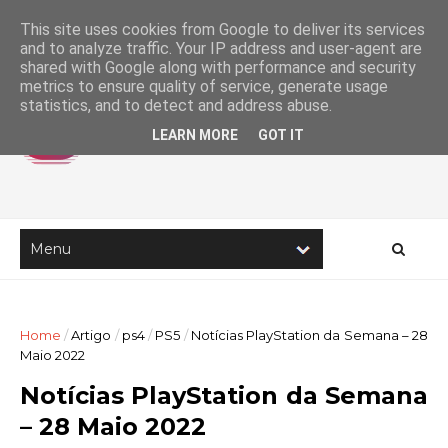
This site uses cookies from Google to deliver its services
and to analyze traffic. Your IP address and user-agent are
shared with Google along with performance and security
metrics to ensure quality of service, generate usage
statistics, and to detect and address abuse.
LEARN MORE
GOT IT
Home
/
Artigo
/
ps4
/
PS5
/
Notícias PlayStation da Semana – 28
Maio 2022
Notícias PlayStation da Semana
– 28 Maio 2022