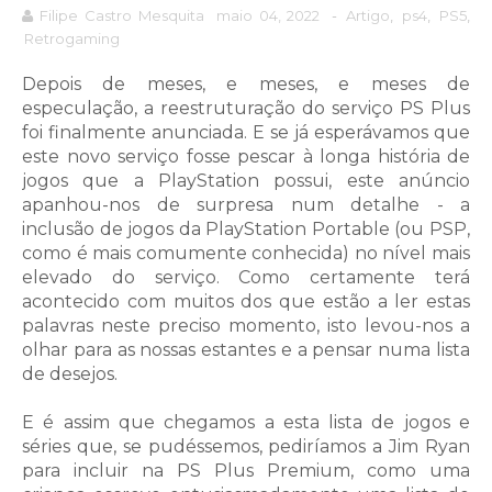
Filipe Castro Mesquita
maio 04, 2022
-
Artigo
,
ps4
,
PS5
,
Retrogaming
Depois de meses, e meses, e meses de
especulação, a reestruturação do serviço PS Plus
foi finalmente anunciada. E se já esperávamos que
este novo serviço fosse pescar à longa história de
jogos que a PlayStation possui, este anúncio
apanhou-nos de surpresa num detalhe - a
inclusão de jogos da PlayStation Portable (ou PSP,
como é mais comumente conhecida) no nível mais
elevado do serviço. Como certamente terá
acontecido com muitos dos que estão a ler estas
palavras neste preciso momento, isto levou-nos a
olhar para as nossas estantes e a pensar numa lista
de desejos.
E é assim que chegamos a esta lista de jogos e
séries que, se pudéssemos, pediríamos a Jim Ryan
para incluir na PS Plus Premium, como uma