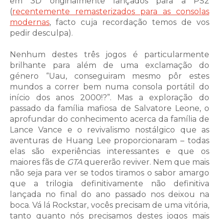
em 3D originalmente lançados para a PS2
(
recentemente remasterizados para as consolas
modernas
, facto cuja recordação temos de vos
pedir desculpa).
Nenhum destes três jogos é particularmente
brilhante para além de uma exclamação do
género “Uau, conseguiram mesmo pôr estes
mundos a correr bem numa consola portátil do
início dos anos 2000!?”. Mas a exploração do
passado da família mafiosa de Salvatore Leone, o
aprofundar do conhecimento acerca da família de
Lance Vance e o revivalismo nostálgico que as
aventuras de Huang Lee proporcionaram – todas
elas são experiências interessantes e que os
maiores fãs de
GTA
quererão reviver. Nem que mais
não seja para ver se todos tiramos o sabor amargo
que a trilogia definitivamente não definitiva
lançada no final do ano passado nos deixou na
boca. Vá lá Rockstar, vocês precisam de uma vitória,
tanto quanto nós precisamos destes jogos mais