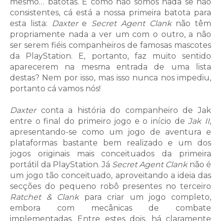
mesmo… batotas. E como não somos nada se não
consistentes, cá está a nossa primeira batota para
esta lista:
Daxter
e
Secret Agent Clank
não têm
propriamente nada a ver um com o outro, a não
ser serem fiéis companheiros de famosas mascotes
da PlayStation. E, portanto, faz muito sentido
aparecerem na mesma entrada de uma lista
destas? Nem por isso, mas isso nunca nos impediu,
portanto cá vamos nós!
Daxter
conta a história do companheiro de Jak
entre o final do primeiro jogo e o início de
Jak II
,
apresentando-se como um jogo de aventura e
plataformas bastante bem realizado e um dos
jogos originais mais conceituados da primeira
portátil da PlayStation. Já
Secret Agent Clank
não é
um jogo tão conceituado, aproveitando a ideia das
secções do pequeno robô presentes no terceiro
Ratchet & Clank
para criar um jogo completo,
embora com mecânicas de combate
implementadas. Entre estes dois, há claramente