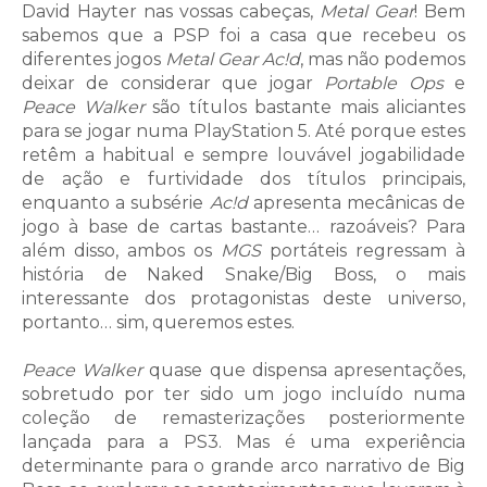
David Hayter nas vossas cabeças,
Metal Gear
! Bem
sabemos que a PSP foi a casa que recebeu os
diferentes jogos
Metal Gear Ac!d
, mas não podemos
deixar de considerar que jogar
Portable Ops
e
Peace Walker
são títulos bastante mais aliciantes
para se jogar numa PlayStation 5. Até porque estes
retêm a habitual e sempre louvável jogabilidade
de ação e furtividade dos títulos principais,
enquanto a subsérie
Ac!d
apresenta mecânicas de
jogo à base de cartas bastante… razoáveis? Para
além disso, ambos os
MGS
portáteis regressam à
história de Naked Snake/Big Boss, o mais
interessante dos protagonistas deste universo,
portanto… sim, queremos estes.
Peace Walker
quase que dispensa apresentações,
sobretudo por ter sido um jogo incluído numa
coleção de remasterizações posteriormente
lançada para a PS3. Mas é uma experiência
determinante para o grande arco narrativo de Big