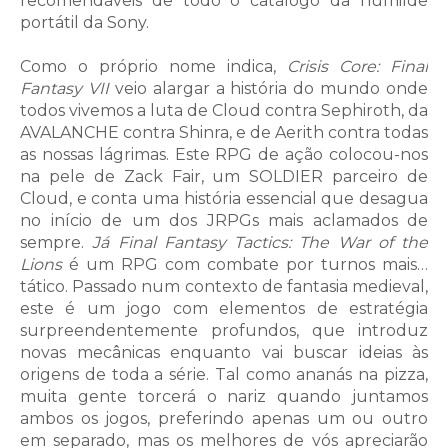
recomendáveis de todo o catálogo da humilde
portátil da Sony.
Como o próprio nome indica,
Crisis Core: Final
Fantasy VII
veio alargar a história do mundo onde
todos vivemos a luta de Cloud contra Sephiroth, da
AVALANCHE contra Shinra, e de Aerith contra todas
as nossas lágrimas. Este RPG de ação colocou-nos
na pele de Zack Fair, um SOLDIER parceiro de
Cloud, e conta uma história essencial que desagua
no início de um dos JRPGs mais aclamados de
sempre.
Já Final Fantasy Tactics: The War of the
Lions
é um RPG com combate por turnos mais…
tático. Passado num contexto de fantasia medieval,
este é um jogo com elementos de estratégia
surpreendentemente profundos, que introduz
novas mecânicas enquanto vai buscar ideias às
origens de toda a série. Tal como ananás na pizza,
muita gente torcerá o nariz quando juntamos
ambos os jogos, preferindo apenas um ou outro
em separado, mas os melhores de vós apreciarão