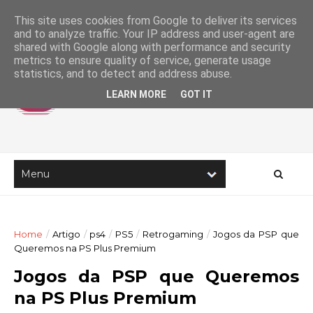
This site uses cookies from Google to deliver its services
and to analyze traffic. Your IP address and user-agent are
shared with Google along with performance and security
metrics to ensure quality of service, generate usage
statistics, and to detect and address abuse.
LEARN MORE
GOT IT
Home
/
Artigo
/
ps4
/
PS5
/
Retrogaming
/
Jogos da PSP que
Queremos na PS Plus Premium
Jogos da PSP que Queremos
na PS Plus Premium