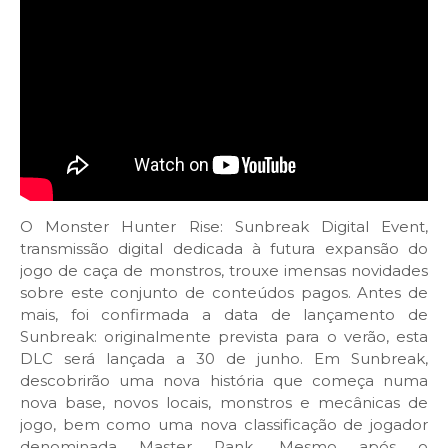
O Monster Hunter Rise: Sunbreak Digital Event,
transmissão digital dedicada à futura expansão do
jogo de caça de monstros, trouxe imensas novidades
sobre este conjunto de conteúdos pagos. Antes de
mais, foi confirmada a data de lançamento de
Sunbreak: originalmente prevista para o verão, esta
DLC será lançada a 30 de junho. Em Sunbreak,
descobrirão uma nova história que começa numa
nova base, novos locais, monstros e mecânicas de
jogo, bem como uma nova classificação de jogador
denominada Master Rank. Mesmo após o