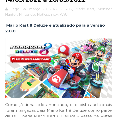
Tiago Sá
março 20, 2022
-
3DS
,
Mario Kart
,
Monster
Hunter
,
Nintendo
,
Notícia
,
nsw
,
WiiU
Mario Kart 8 Deluxe é atualizado para a versão
2.0.0
Como já tinha sido anunciado, oito pistas adicionais
foram lançadas para Mario Kart 8 Deluxe como parte
da DLC paga Mario Kart 8 Deluxe - Passe de Pistas