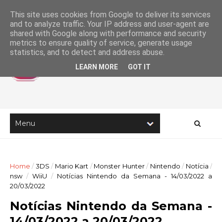
This site uses cookies from Google to deliver its services
and to analyze traffic. Your IP address and user-agent are
shared with Google along with performance and security
metrics to ensure quality of service, generate usage
statistics, and to detect and address abuse.
LEARN MORE
GOT IT
Home
/
3DS
/
Mario Kart
/
Monster Hunter
/
Nintendo
/
Notícia
/
nsw
/
WiiU
/
Notícias Nintendo da Semana - 14/03/2022 a
20/03/2022
Notícias Nintendo da Semana -
14/03/2022 a 20/03/2022