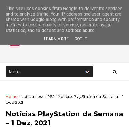
This site uses cookies from Google to deliver its services
and to analyze traffic. Your IP address and user-agent are
shared with Google along with performance and security
metrics to ensure quality of service, generate usage
statistics, and to detect and address abuse.
LEARN MORE
GOT IT
Home
/
Notícia
/
ps4
/
PS5
/
Notícias PlayStation da Semana – 1
Dez. 2021
Notícias PlayStation da Semana
– 1 Dez. 2021