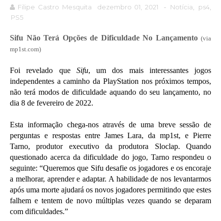
Filipe Castro Mesquita
dezembro 01, 2021
-
Notícia
,
ps4
,
PS5
Sifu Não Terá Opções de Dificuldade No Lançamento
(via
mp1st.com)
Foi revelado que
Sifu
, um dos mais interessantes jogos
independentes a caminho da PlayStation nos próximos tempos,
não terá modos de dificuldade aquando do seu lançamento, no
dia 8 de fevereiro de 2022.
Esta informação chega-nos através de uma breve sessão de
perguntas e respostas entre James Lara, da mp1st, e Pierre
Tarno, produtor executivo da produtora Sloclap. Quando
questionado acerca da dificuldade do jogo, Tarno respondeu o
seguinte: “Queremos que Sifu desafie os jogadores e os encoraje
a melhorar, aprender e adaptar. A habilidade de nos levantarmos
após uma morte ajudará os novos jogadores permitindo que estes
falhem e tentem de novo múltiplas vezes quando se deparam
com dificuldades.”