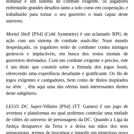
dominar e um sistema de combate exigente, os jogadores
enfrentarão grandes desafios tanto a solo como em cooperação, e
trabalharão para tornar o seu guerreiro o mais capaz deste
universo.
Mortal Shell
[PS4] (Cold Symmetry) é um aclamado RPG de
ação com um sistema de combate
souls-like
. Num mundo
despedaçado, os jogadores terão de combater contra inimigos
grotescos e implacáveis, em busca dos restos mortais de
guerreiros derrotados. Com um combate exigente e preciso, este
é um título que constrói sobre a fórmula dos jogos
Souls
,
oferecendo uma experiência desafiante e gratificante. Os fãs de
jogos exigentes e castigadores, bem como de títulos inspirados
na série
, têm aqui uma das ofertas mais interessantes dentro
deste subgénero.
LEGO DC Super-Villains
[PS4] (TT Games) é um jogo de
aventura e plataformas no qual podemos controlar uma miríade
de vilões do universo de personagens da DC. Quando a Liga da
Justiça desaparece da Terra e a deixa nas mãos dos seus
antagonistas, termos de investigar e impedir um misterioso novo