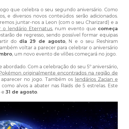
 jogo que celebra o seu segundo aniversário. Como
os, e diversos novos conteúdos serão adicionados.
emos juntar-nos a Leon (com o seu Charizard) e a
r o lendário Eternatus
, num evento que
começa
 estarão de regresso, sendo possível formar equipas
artir do
dia 29 de agosto
, N e o seu Reshiram
também voltar a parecer para celebrar o aniversário
embro
, um novo evento de vilões começará no jogo.
e abordado. Com a celebração do seu 5º aniversário,
Pokémon originalmente encontrados na região de
a aparecer no jogo. Também os
lendários Zacian e
omo alvos a abater nas Raids de 5 estrelas. Este
o
e
31 de agosto
.