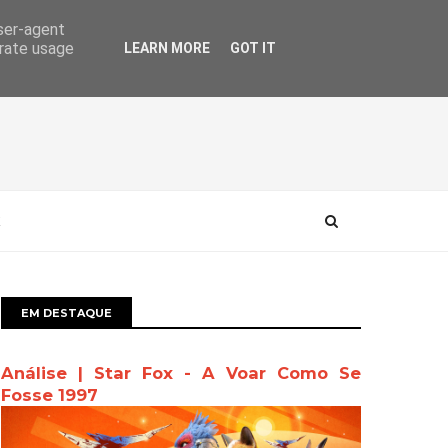
user-agent
erate usage
LEARN MORE
GOT IT
EM DESTAQUE
Análise | Star Fox - A Voar Como Se
Fosse 1997