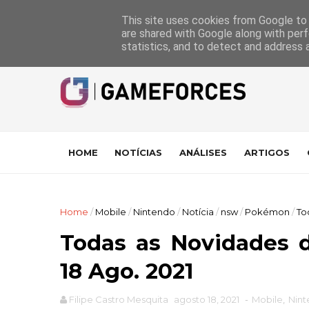
GameForces
A equipa
Pontuações das Análises
Suporte
This site uses cookies from Google to d
are shared with Google along with perf
statistics, and to detect and address 
HOME
NOTÍCIAS
ANÁLISES
ARTIGOS
Home
/
Mobile
/
Nintendo
/
Notícia
/
nsw
/
Pokémon
/
To
Todas as Novidades 
18 Ago. 2021
Filipe Castro Mesquita
agosto 18, 2021
-
Mobile
,
Nin