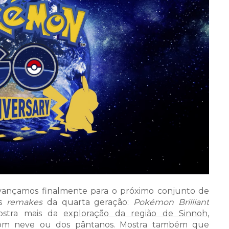
 avançamos finalmente para o próximo conjunto de
os
remakes
da quarta geração:
Pokémon Brilliant
ostra mais da
exploração da região de Sinnoh
,
om neve ou dos pântanos. Mostra também que