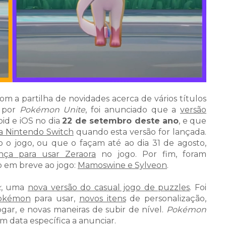
 a partilha de novidades acerca de vários títulos
 por
Pokémon Unite
, foi anunciado que a
versão
oid e iOS no dia
22 de setembro deste ano
, e que
na Nintendo Switch
quando esta versão for lançada.
o jogo, ou que o façam até ao dia 31 de agosto,
nça para usar Zeraora
no jogo. Por fim, foram
 em breve ao jogo:
Mamoswine e Sylveon
.
x
, uma
nova versão do casual jogo de puzzles
. Foi
okémon
para usar,
novos itens
de personalização,
gar, e novas maneiras de subir de nível.
Pokémon
em data específica a anunciar.