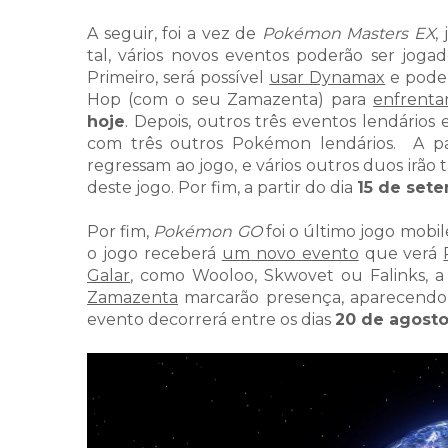
A seguir, foi a vez de
Pokémon Masters EX
,
tal, vários novos eventos poderão ser jogad
Primeiro, será possível
usar Dynamax
e poder
Hop (com o seu Zamazenta) para
enfrenta
hoje
. Depois, outros três eventos lendários
com três outros Pokémon lendários.
A p
regressam ao jogo, e vários outros duos irão 
deste jogo. Por fim, a partir do dia
15 de set
Por fim,
Pokémon GO
foi o último jogo mobil
o jogo receberá
um novo evento
que verá
Galar
, como Wooloo, Skwovet ou Falinks, 
Zamazenta
marcarão presença, aparecendo c
evento decorrerá entre os dias
20 de agost