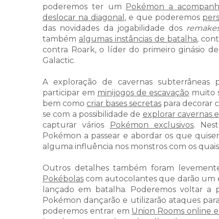
poderemos ter um
Pokémon a acompanh
deslocar na diagonal
, e que poderemos
per
das novidades da jogabilidade dos
remake
também
algumas instâncias de batalha
, con
contra Roark, o líder do primeiro ginásio d
Galactic.
A exploração de cavernas subterrâneas 
participar em
minijogos de escavação
muito s
bem como
criar bases secretas
para decorar 
se com a possibilidade de
explorar cavernas 
capturar vários
Pokémon exclusivos
. Nes
Pokémon a passear e abordar os que quiser
alguma influência nos monstros com os quais
Outros detalhes também foram levemente
Pokébolas
com autocolantes que darão um e
lançado em batalha. Poderemos voltar a 
Pokémon dançarão e utilizarão ataques para
poderemos entrar em
Union Rooms online e