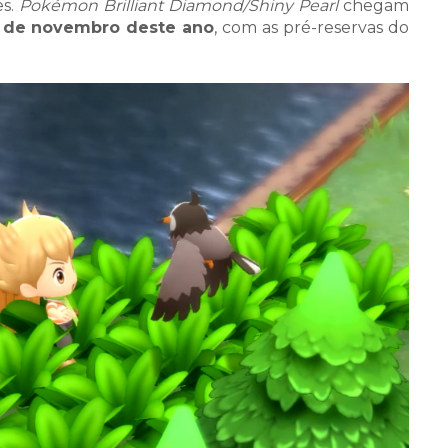
es.
Pokémon Brilliant Diamond/Shiny Pearl
chegam
 de novembro deste ano
, com as pré-reservas do