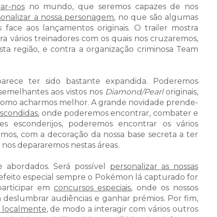
ar-nos
no mundo, que seremos capazes de nos
sonalizar a nossa personagem
, no que são algumas
s
face aos lançamentos originais. O trailer mostra
tra vários treinadores com os quais nos cruzaremos,
esta região, e contra a organização criminosa Team
parece ter sido bastante expandida. Poderemos
emelhantes aos vistos nos
Diamond/Pearl
originais,
como acharmos melhor. A grande novidade prende-
escondidas
, onde poderemos encontrar, combater e
tes esconderijos, poderemos encontrar os vários
mos, com a decoração da nossa base secreta a ter
 nos depararemos nestas áreas.
 abordados. Será possível
personalizar as nossas
feito especial sempre o Pokémon lá capturado for
participar em
concursos especiais
, onde os nossos
 deslumbrar audiências e ganhar prémios. Por fim,
 localmente
, de modo a interagir com vários outros