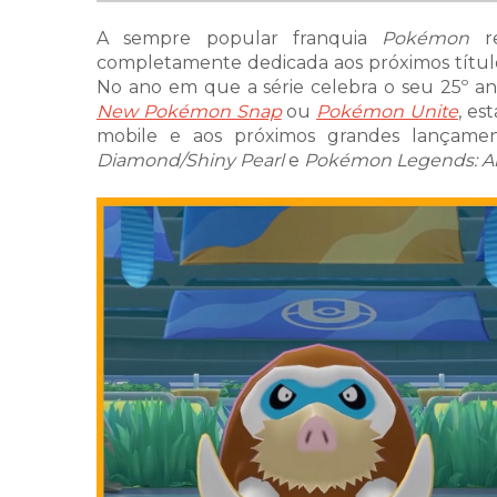
A sempre popular franquia
Pokémon
re
completamente dedicada aos próximos título
No ano em que a série celebra o seu 25º an
New Pokémon Snap
ou
Pokémon Unite
, es
mobile e aos próximos grandes lançame
Diamond/Shiny Pearl
e
Pokémon Legends: A