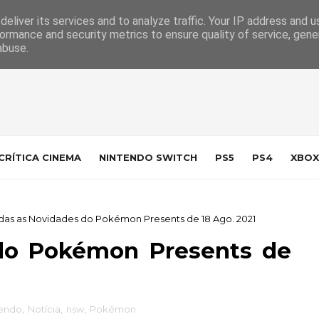
 da Indústria
Contacto
eliver its services and to analyze traffic. Your IP address and 
ormance and security metrics to ensure quality of service, gen
abuse.
CRÍTICA CINEMA
NINTENDO SWITCH
PS5
PS4
XBOX
das as Novidades do Pokémon Presents de 18 Ago. 2021
do Pokémon Presents de
tendo
,
Notícia
,
nsw
,
Pokémon