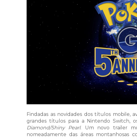
Findadas as novidades dos títulos mobile,
grandes títulos para a Nintendo Switch, 
Diamond/Shiny Pearl
. Um novo trailer m
nomeadamente das áreas montanhosas c