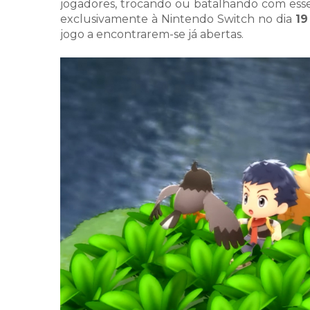
jogadores, trocando ou batalhando com ess
exclusivamente à Nintendo Switch no dia
19
jogo a encontrarem-se já abertas.