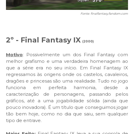
Fonte: finalfantasy.fandom.com
2º - Final Fantasy IX
(2000)
Motivo
: Possivelmente um dos Final Fantasy com
melhor grafismo e uma verdadeira homenagem ao
que a série era no seu início. Em Final Fantasy IX
regressamos às origens onde os castelos, cavaleiros,
dragões e princesas são uma realidade. Tudo no jogo
funciona em perfeita harmonia, desde a
caracterização de personagens, passando pelos
gráficos, até a uma jogabilidade sólida (ainda que
pouco inovadora). É um título que conseguimos jogar
tão bem hoje, como no dia que saiu, sem qualquer
tipo de entrave.
Maior Feito:
Final Fantasy IX leva a sua consola de