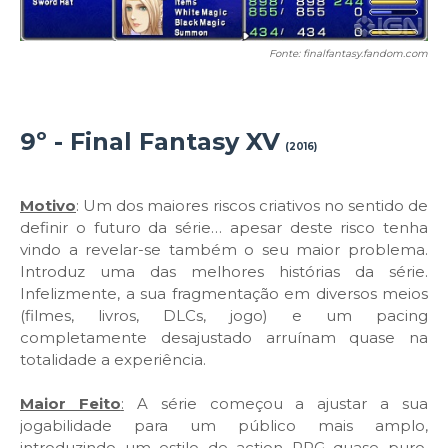
Fonte: finalfantasy.fandom.com
9º - Final Fantasy XV
(2016)
Motivo
: Um dos maiores riscos criativos no sentido de
definir o futuro da série… apesar deste risco tenha
vindo a revelar-se também o seu maior problema.
Introduz uma das melhores histórias da série.
Infelizmente, a sua fragmentação em diversos meios
(filmes, livros, DLCs, jogo) e um pacing
completamente desajustado arruínam quase na
totalidade a experiência.
Maior Feito
:
A série começou a ajustar a sua
jogabilidade para um público mais amplo,
introduzindo um estilo de action RPG quase puro.