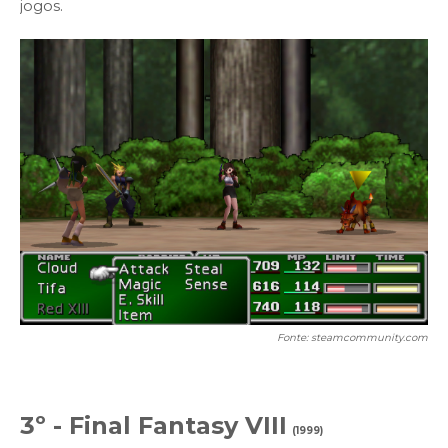
jogos.
Fonte: steamcommunity.com
3º - Final Fantasy VIII
(
1999)