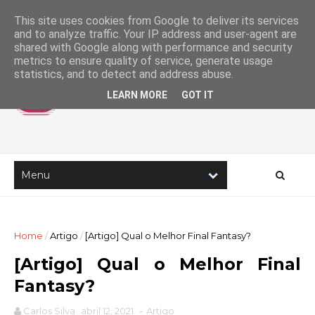
This site uses cookies from Google to deliver its services
and to analyze traffic. Your IP address and user-agent are
shared with Google along with performance and security
metrics to ensure quality of service, generate usage
statistics, and to detect and address abuse.
LEARN MORE
GOT IT
Home
/
Artigo
/
[Artigo] Qual o Melhor Final Fantasy?
[Artigo] Qual o Melhor Final
Fantasy?
Carlos Silva
abril 12, 2021
-
Artigo