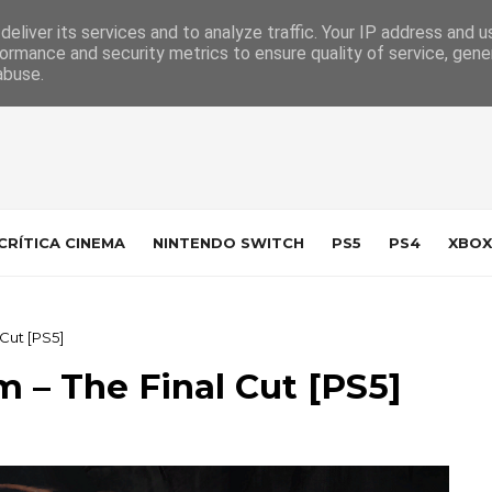
 da Indústria
Contacto
eliver its services and to analyze traffic. Your IP address and 
ormance and security metrics to ensure quality of service, gen
abuse.
CRÍTICA CINEMA
NINTENDO SWITCH
PS5
PS4
XBOX
 Cut [PS5]
m – The Final Cut [PS5]