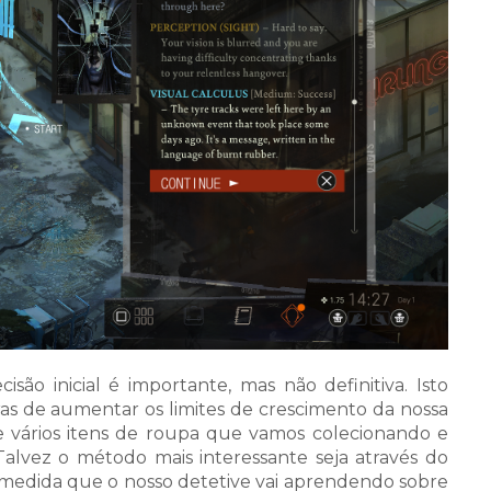
o inicial é importante, mas não definitiva. Isto
s de aumentar os limites de crescimento da nossa
 vários itens de roupa que vamos colecionando e
alvez o método mais interessante seja através do
 medida que o nosso detetive vai aprendendo sobre