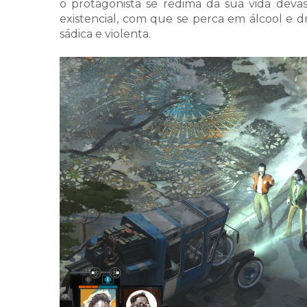
o protagonista se redima da sua vida dev
existencial, com que se perca em álcool e 
sádica e violenta.