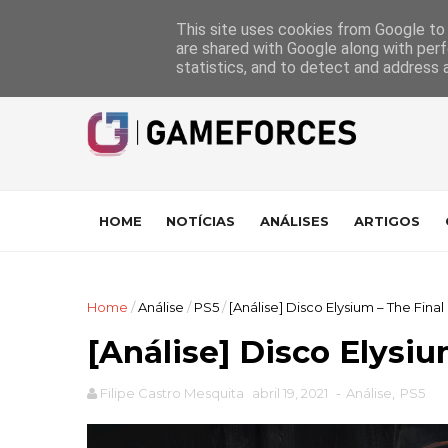
GameForces
A equipa
Pontuações das Análises
Suporte
This site uses cookies from Google to d
are shared with Google along with perf
statistics, and to detect and address 
HOME
NOTÍCIAS
ANÁLISES
ARTIGOS
Home
/
Análise
/
PS5
/
[Análise] Disco Elysium – The Final
[Análise] Disco Elysiu
Filipe Castro Mesquita
abril 19, 2021
-
Análise
,
PS5