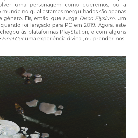
nvolver uma personagem como queremos, ou a
m o mundo no qual estamos mergulhados são apenas
e género. Eis, então, que surge
Disco Elysium
, um
quando foi lançado para PC em 2019. Agora, este
chegou às plataformas PlayStation, e com alguns
 Final Cut
uma experiência divinal, ou prender-nos-