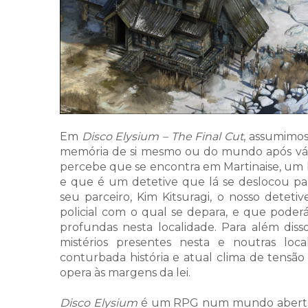
Em
Disco Elysium – The Final Cut
, assumimo
memória de si mesmo ou do mundo após vários
percebe que se encontra em Martinaise, um b
e que é um detetive que lá se deslocou pa
seu parceiro, Kim Kitsuragi, o nosso detet
policial com o qual se depara, e que poderá
profundas nesta localidade. Para além diss
mistérios presentes nesta e noutras loc
conturbada história e atual clima de tens
opera às margens da lei.
Disco Elysium
é um RPG num mundo aberto jo