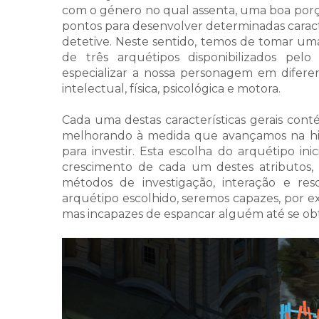
com o género no qual assenta, uma boa porçã
pontos para desenvolver determinadas caract
detetive. Neste sentido, temos de tomar uma
de três arquétipos disponibilizados pel
especializar a nossa personagem em diferen
intelectual, física, psicológica e motora.
Cada uma destas características gerais cont
melhorando à medida que avançamos na his
para investir. Esta escolha do arquétipo ini
crescimento de cada um destes atributos, 
métodos de investigação, interação e r
arquétipo escolhido, seremos capazes, por ex
mas incapazes de espancar alguém até se obte