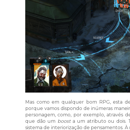
Mas como em qualquer bom RPG, esta decisã
porque vamos dispondo de inúmeras maneira
personagem, como, por exemplo, através de
que dão um
boost
a um atributo ou dois. T
sistema de interiorização de pensamentos. À