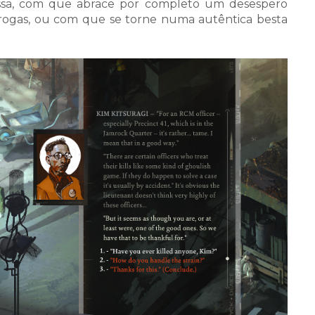
assa, com que abrace por completo um desespero
drogas, ou com que se torne numa autêntica besta