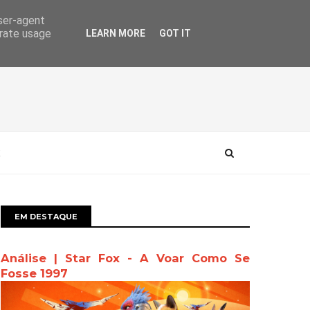
user-agent
erate usage
LEARN MORE
GOT IT
EM DESTAQUE
Análise | Star Fox - A Voar Como Se
Fosse 1997