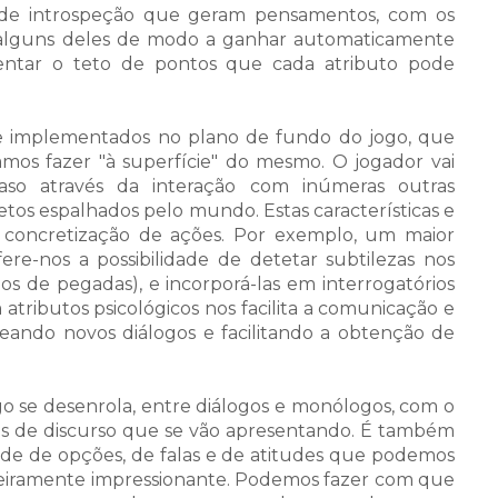
 de introspeção que geram pensamentos, com os
 alguns deles de modo a ganhar automaticamente
mentar o teto de pontos que cada atributo pode
te implementados no plano de fundo do jogo, que
os fazer "à superfície" do mesmo. O jogador vai
aso através da interação com inúmeras outras
tos espalhados pelo mundo. Estas características e
r a concretização de ações. Por exemplo, um maior
ere-nos a possibilidade de detetar subtilezas nos
os de pegadas), e incorporá-las em interrogatórios
tributos psicológicos nos facilita a comunicação e
ando novos diálogos e facilitando a obtenção de
go se desenrola, entre diálogos e monólogos, com o
ões de discurso que se vão apresentando. É também
ade de opções, de falas e de atitudes que podemos
adeiramente impressionante. Podemos fazer com que