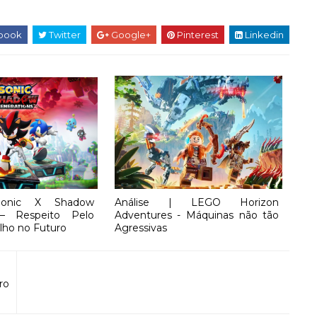
book
Twitter
Google+
Pinterest
Linkedin
Sonic X Shadow
Análise | LEGO Horizon
 – Respeito Pelo
Adventures - Máquinas não tão
lho no Futuro
Agressivas
ro