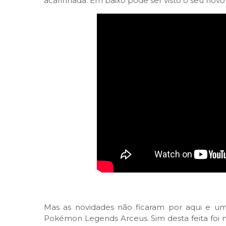
acarinhada. Em baixo pode ser visto o seu novo t
Mas as novidades não ficaram por aqui e um
Pokémon Legends Arceus. Sim desta feita foi m