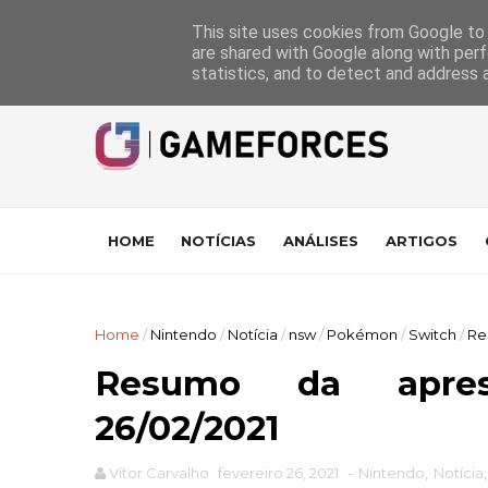
GameForces
A equipa
Pontuações das Análises
Suporte
This site uses cookies from Google to d
are shared with Google along with perf
statistics, and to detect and address 
HOME
NOTÍCIAS
ANÁLISES
ARTIGOS
Home
/
Nintendo
/
Notícia
/
nsw
/
Pokémon
/
Switch
/
Re
Resumo da apres
26/02/2021
Vítor Carvalho
fevereiro 26, 2021
-
Nintendo
,
Notícia