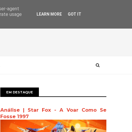
user-agent
erate usage
LEARN MORE
GOT IT
EM DESTAQUE
Análise | Star Fox - A Voar Como Se
Fosse 1997