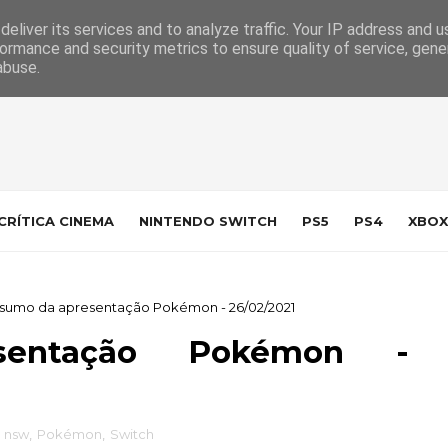
 da Indústria
Contacto
eliver its services and to analyze traffic. Your IP address and 
ormance and security metrics to ensure quality of service, gen
abuse.
CRÍTICA CINEMA
NINTENDO SWITCH
PS5
PS4
XBOX
sumo da apresentação Pokémon - 26/02/2021
entação Pokémon -
,
nsw
,
Pokémon
,
Switch