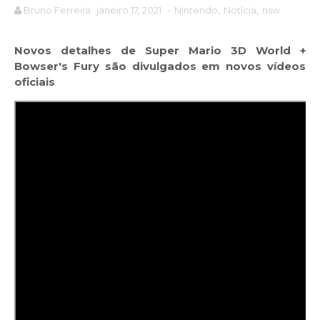
Bruno Ferreira
janeiro 17, 2021
-
Nintendo
,
Notícia
,
nsw
Novos detalhes de Super Mario 3D World +
Bowser's Fury são divulgados em novos vídeos
oficiais