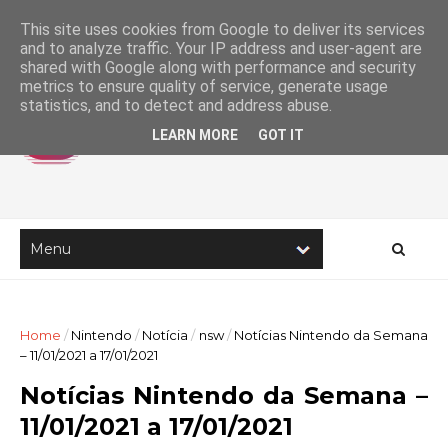
This site uses cookies from Google to deliver its services
and to analyze traffic. Your IP address and user-agent are
shared with Google along with performance and security
metrics to ensure quality of service, generate usage
statistics, and to detect and address abuse.
LEARN MORE
GOT IT
Home
/
Nintendo
/
Notícia
/
nsw
/
Notícias Nintendo da Semana
– 11/01/2021 a 17/01/2021
Notícias Nintendo da Semana –
11/01/2021 a 17/01/2021