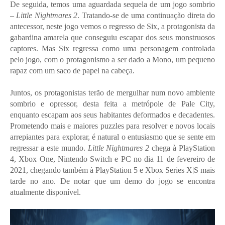
De seguida, temos uma aguardada sequela de um jogo sombrio
–
Little Nightmares 2
. Tratando-se de uma continuação direta do
antecessor, neste jogo vemos o regresso de Six, a protagonista da
gabardina amarela que conseguiu escapar dos seus monstruosos
captores. Mas Six regressa como uma personagem controlada
pelo jogo, com o protagonismo a ser dado a Mono, um pequeno
rapaz com um saco de papel na cabeça.
Juntos, os protagonistas terão de mergulhar num novo ambiente
sombrio e opressor, desta feita a metrópole de Pale City,
enquanto escapam aos seus habitantes deformados e decadentes.
Prometendo mais e maiores puzzles para resolver e novos locais
arrepiantes para explorar, é natural o entusiasmo que se sente em
regressar a este mundo.
Little Nightmares 2
chega à PlayStation
4, Xbox One, Nintendo Switch e PC no dia 11 de fevereiro de
2021, chegando também à PlayStation 5 e Xbox Series X|S mais
tarde no ano. De notar que um demo do jogo se encontra
atualmente disponível.