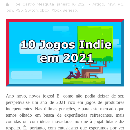
Filipe Castro Mesquita
janeiro 16, 2021
-
Artigo
,
nsw
,
PC
,
ps4
,
PS5
,
Switch
,
xbox
,
Xbox Series X
Ano novo, novos jogos! E, como não podia deixar de ser,
perspetiva-se um ano de 2021 rico em jogos de produtores
independentes. Nas últimas gerações, é para este mercado que
temos olhado em busca de experiências refrescantes, mais
contidas ou com ideias inovadoras no que à jogabilidade diz
respeito. É, portanto, com entusiasmo que esperamos por ver