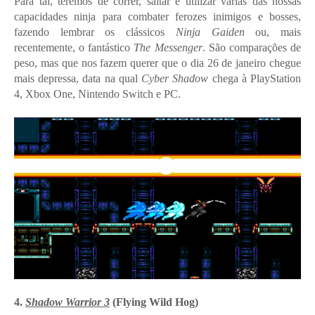
Para tal, teremos de correr, saltar e utilizar várias das nossas
capacidades ninja para combater ferozes inimigos e bosses,
fazendo lembrar os clássicos
Ninja Gaiden
ou, mais
recentemente, o fantástico
The Messenger
. São comparações de
peso, mas que nos fazem querer que o dia 26 de janeiro chegue
mais depressa, data na qual
Cyber Shadow
chega à PlayStation
4, Xbox One, Nintendo Switch e PC.
4.
Shadow Warrior 3
(Flying Wild Hog)