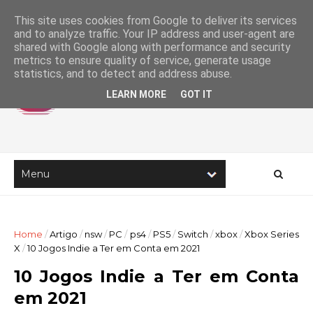
This site uses cookies from Google to deliver its services
and to analyze traffic. Your IP address and user-agent are
shared with Google along with performance and security
metrics to ensure quality of service, generate usage
statistics, and to detect and address abuse.
LEARN MORE
GOT IT
Home
/
Artigo
/
nsw
/
PC
/
ps4
/
PS5
/
Switch
/
xbox
/
Xbox Series
X
/
10 Jogos Indie a Ter em Conta em 2021
10 Jogos Indie a Ter em Conta
em 2021