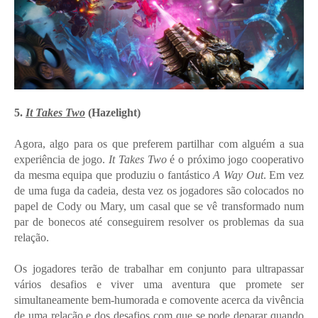
5.
It Takes Two
(Hazelight)
Agora, algo para os que preferem partilhar com alguém a sua
experiência de jogo.
It Takes Two
é o próximo jogo cooperativo
da mesma equipa que produziu o fantástico
A Way Out
. Em vez
de uma fuga da cadeia, desta vez os jogadores são colocados no
papel de Cody ou Mary, um casal que se vê transformado num
par de bonecos até conseguirem resolver os problemas da sua
relação.
Os jogadores terão de trabalhar em conjunto para ultrapassar
vários desafios e viver uma aventura que promete ser
simultaneamente bem-humorada e comovente acerca da vivência
de uma relação e dos desafios com que se pode deparar quando