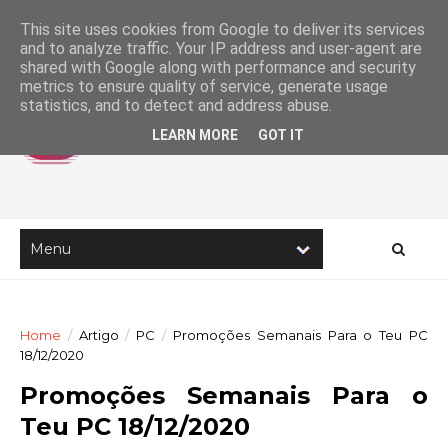
This site uses cookies from Google to deliver its services
and to analyze traffic. Your IP address and user-agent are
shared with Google along with performance and security
metrics to ensure quality of service, generate usage
statistics, and to detect and address abuse.
LEARN MORE
GOT IT
Home
/
Artigo
/
PC
/
Promoções Semanais Para o Teu PC
18/12/2020
Promoções Semanais Para o
Teu PC 18/12/2020