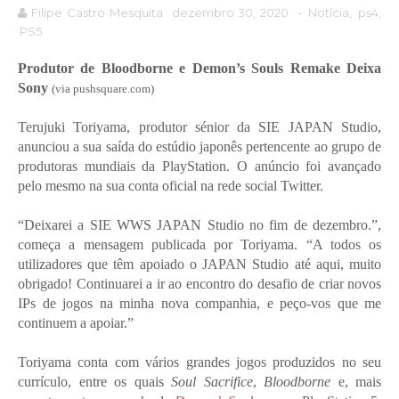
Filipe Castro Mesquita
dezembro 30, 2020
-
Notícia
,
ps4
,
PS5
Produtor de Bloodborne e Demon’s Souls Remake Deixa
Sony
(via pushsquare.com)
Terujuki Toriyama, produtor sénior da SIE JAPAN Studio,
anunciou a sua saída do estúdio japonês pertencente ao grupo de
produtoras mundiais da PlayStation. O anúncio foi avançado
pelo mesmo na sua conta oficial na rede social Twitter.
“Deixarei a SIE WWS JAPAN Studio no fim de dezembro.”,
começa a mensagem publicada por Toriyama. “A todos os
utilizadores que têm apoiado o JAPAN Studio até aqui, muito
obrigado! Continuarei a ir ao encontro do desafio de criar novos
IPs de jogos na minha nova companhia, e peço-vos que me
continuem a apoiar.”
Toriyama conta com vários grandes jogos produzidos no seu
currículo, entre os quais
Soul Sacrifice
,
Bloodborne
e, mais