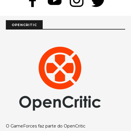
OPENCRITIC
O GameForces faz parte do OpenCritic