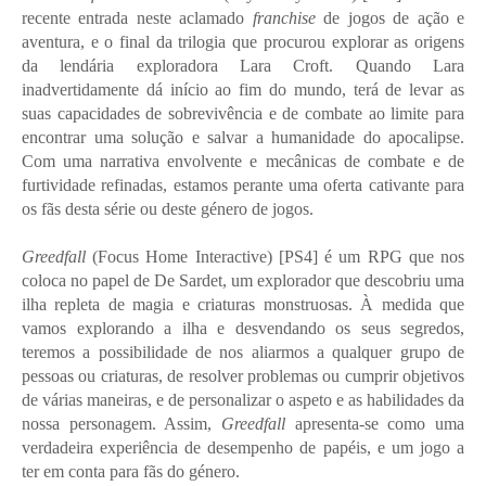
recente entrada neste aclamado
franchise
de jogos de ação e
aventura, e o final da trilogia que procurou explorar as origens
da lendária exploradora Lara Croft. Quando Lara
inadvertidamente dá início ao fim do mundo, terá de levar as
suas capacidades de sobrevivência e de combate ao limite para
encontrar uma solução e salvar a humanidade do apocalipse.
Com uma narrativa envolvente e mecânicas de combate e de
furtividade refinadas, estamos perante uma oferta cativante para
os fãs desta série ou deste género de jogos.
Greedfall
(Focus Home Interactive) [PS4] é um RPG que nos
coloca no papel de De Sardet, um explorador que descobriu uma
ilha repleta de magia e criaturas monstruosas. À medida que
vamos explorando a ilha e desvendando os seus segredos,
teremos a possibilidade de nos aliarmos a qualquer grupo de
pessoas ou criaturas, de resolver problemas ou cumprir objetivos
de várias maneiras, e de personalizar o aspeto e as habilidades da
nossa personagem. Assim,
Greedfall
apresenta-se como uma
verdadeira experiência de desempenho de papéis, e um jogo a
ter em conta para fãs do género.