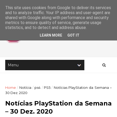
This site uses cookies from Google to deliver its services
and to analyze traffic. Your IP address and user-agent are
shared with Google along with performance and security
metrics to ensure quality of service, generate usage
statistics, and to detect and address abuse.
LEARN MORE
GOT IT
Home
/
Notícia
/
ps4
/
PS5
/
Notícias PlayStation da Semana –
30 Dez. 2020
Notícias PlayStation da Semana
– 30 Dez. 2020