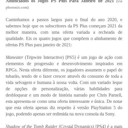
Anunciados os Jogos PS Plus Para Janeiro de 2021
(via
phoronix.com)
Caminhamos a passos largos para o final do ano 2020, e
sabemos hoje que os subscritores da PS Plus começam 2021 da
melhor maneira, com uma oferta variada a recheada de
qualidade. Eis os quatro jogos que compõem o alinhamento de
ofertas PS Plus para janeiro de 2021:
Maneater
(Tripwire Interactive) [PS5] é um jogo de ação com
elementos de progressão e desenvolvimento inspirados em
RPGs. Nesta oferta diferente, os jogadores assumem o papel de
tubarão, tendo de o fazer crescer através do consumo de toda a
vida selvagem e humana à nossa volta. Com um variado leque
de opções de personalização, várias habilidades para
desbloquear e um modo de história narrado por Chris Parnell,
esta apresenta-se como uma oferta interessante e única. De notar
que esta oferta apenas diz respeito à versão PlayStation 5 do
jogo, podendo apenas ser redimida na nova consola da Sony.
Shadow of the Tomb Raider
(Crystal Dynamics) [PS4] é a mais