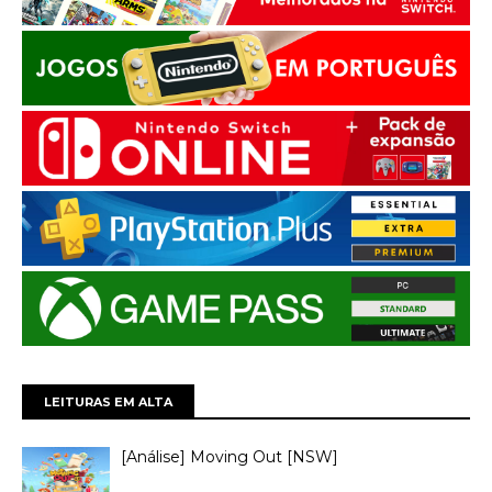
LEITURAS EM ALTA
[Análise] Moving Out [NSW]