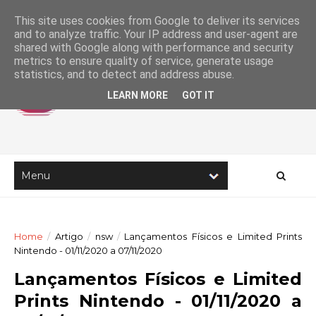
This site uses cookies from Google to deliver its services
and to analyze traffic. Your IP address and user-agent are
shared with Google along with performance and security
metrics to ensure quality of service, generate usage
statistics, and to detect and address abuse.
LEARN MORE
GOT IT
Home
/
Artigo
/
nsw
/
Lançamentos Físicos e Limited Prints
Nintendo - 01/11/2020 a 07/11/2020
Lançamentos Físicos e Limited
Prints Nintendo - 01/11/2020 a