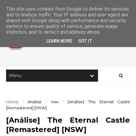
This site uses cookies from Google to deliver its services
and to analyze traffic. Your IP address and user-agent are
shared with Google along with performance and security
metrics to ensure quality of service, generate usage
statistics, and to detect and address abuse.
LEARN MORE
GOT IT
Home
/
Análise
/
nsw
/
[Análise] The Eternal Castle
[Remastered] [NSW]
[Análise] The Eternal Castle
[Remastered] [NSW]