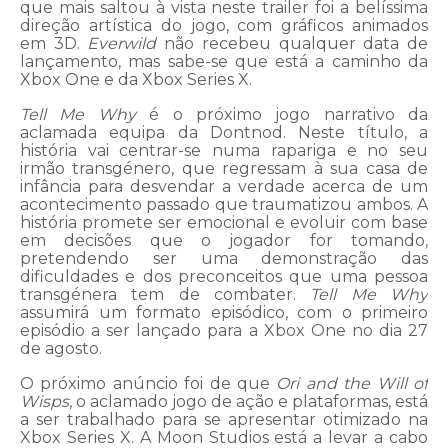
que mais saltou à vista neste trailer foi a belíssima
direção artística do jogo, com gráficos animados
em 3D.
Everwild
não recebeu qualquer data de
lançamento, mas sabe-se que está a caminho da
Xbox One e da Xbox Series X.
Tell Me Why
é o próximo jogo narrativo da
aclamada equipa da Dontnod. Neste título, a
história vai centrar-se numa rapariga e no seu
irmão transgénero, que regressam à sua casa de
infância para desvendar a verdade acerca de um
acontecimento passado que traumatizou ambos. A
história promete ser emocional e evoluir com base
em decisões que o jogador for tomando,
pretendendo ser uma demonstração das
dificuldades e dos preconceitos que uma pessoa
transgénera tem de combater.
Tell Me Why
assumirá um formato episódico, com o primeiro
episódio a ser lançado para a Xbox One no dia 27
de agosto.
O próximo anúncio foi de que
Ori and the Will of
Wisps
, o aclamado jogo de ação e plataformas, está
a ser trabalhado para se apresentar otimizado na
Xbox Series X. A Moon Studios está a levar a cabo