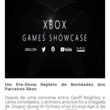
Um Pre-Show Repleto de Novidades dos
Parceiros Xbox
Depois de uma conversa entre Geoff Keighley e
vários convidados, o primeiro anúncio foi a chegada
de
Dragon Quest XI: Echoes of an Elusive Age S
, da