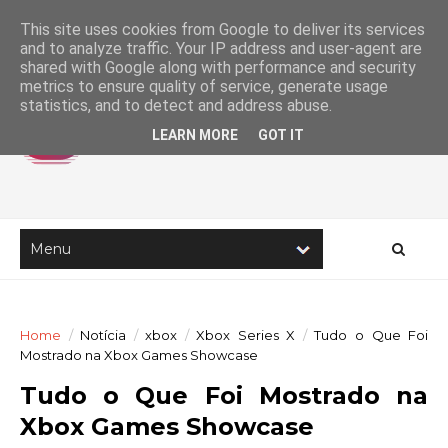
This site uses cookies from Google to deliver its services
and to analyze traffic. Your IP address and user-agent are
shared with Google along with performance and security
metrics to ensure quality of service, generate usage
statistics, and to detect and address abuse.
LEARN MORE
GOT IT
Home
/
Notícia
/
xbox
/
Xbox Series X
/
Tudo o Que Foi
Mostrado na Xbox Games Showcase
Tudo o Que Foi Mostrado na
Xbox Games Showcase