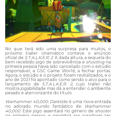
No que terá sido uma surpresa para muitos, o
próximo trailer cinemático conteve o anúncio
oficial de
S.T.A.L.K.E.R. 2
. A dada altura, a sequela do
bem recebido jogo de sobrevivência e
shooting
na
primeira pessoa havia sido cancelado com o estúdio
responsável, a GSC Game World, a fechar portas.
Agora, o estúdio e o projeto foram revitalizados, e o
ano de 2021 foi apontado como sendo o alvo para o
lançamento de
S.T.A.L.K.E.R. 2
, cujo trailer não
mostra jogabilidade mas dá a entender o ambiente
pesado e aterrorizante do título.
Warhammer 40,000: Darktide
é uma nova entrada
no adorado mundo fantástico de
Warhammer
40,000
. Este jogo assentará no género de
shooter
na primeira pessoa, e permitirá aos jogadores ter