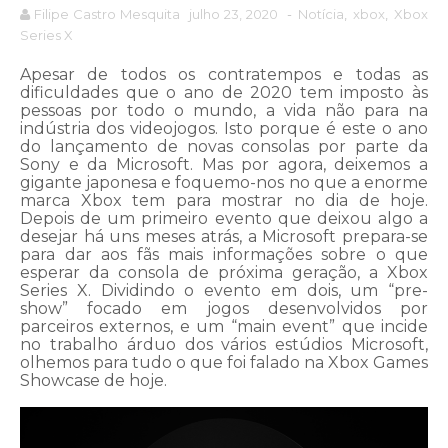
Filipe Castro Mesquita
julho 23, 2020
-
Notícia
,
xbox
,
Xbox
Series X
Apesar de todos os contratempos e todas as
dificuldades que o ano de 2020 tem imposto às
pessoas por todo o mundo, a vida não para na
indústria dos videojogos. Isto porque é este o ano
do lançamento de novas consolas por parte da
Sony e da Microsoft. Mas por agora, deixemos a
gigante japonesa e foquemo-nos no que a enorme
marca Xbox tem para mostrar no dia de hoje.
Depois de um primeiro evento que deixou algo a
desejar há uns meses atrás, a Microsoft prepara-se
para dar aos fãs mais informações sobre o que
esperar da consola de próxima geração, a Xbox
Series X. Dividindo o evento em dois, um “pre-
show” focado em jogos desenvolvidos por
parceiros externos, e um “main event” que incide
no trabalho árduo dos vários estúdios Microsoft,
olhemos para tudo o que foi falado na Xbox Games
Showcase de hoje.