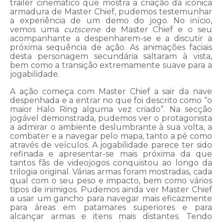
trailer cinemático que mostra a criação da icónica
armadura de Master Chief, pudemos testemunhar
a experiência de um demo do jogo. No início,
vemos uma
cutscene
de Master Chief e o seu
acompanhante a despenharem-se e a discutir a
próxima sequência de ação. As animações faciais
desta personagem secundária saltaram à vista,
bem como a transição extremamente suave para a
jogabilidade.
A ação começa com Master Chief a sair da nave
despenhada e a entrar no que foi descrito como “o
maior Halo Ring alguma vez criado”. Na secção
jogável demonstrada, pudemos ver o protagonista
a admirar o ambiente deslumbrante à sua volta, a
combater e a navegar pelo mapa, tanto a pé como
através de veículos. A jogabilidade parece ter sido
refinada e apresentar-se mais próxima da que
tantos fãs de videojogos conquistou ao longo da
trilogia original. Várias armas foram mostradas, cada
qual com o seu peso e impacto, bem como vários
tipos de inimigos. Pudemos ainda ver Master Chief
a usar um gancho para navegar mais eficazmente
para áreas em patamares superiores e para
alcançar armas e itens mais distantes. Tendo