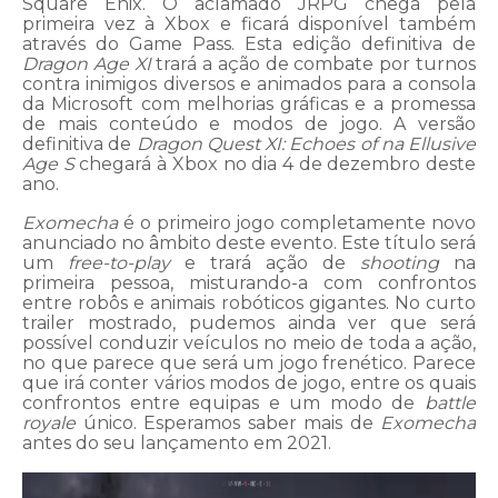
Square Enix. O aclamado JRPG chega pela
primeira vez à Xbox e ficará disponível também
através do Game Pass. Esta edição definitiva de
Dragon Age XI
trará a ação de combate por turnos
contra inimigos diversos e animados para a consola
da Microsoft com melhorias gráficas e a promessa
de mais conteúdo e modos de jogo. A versão
definitiva de
Dragon Quest XI: Echoes of na Ellusive
Age S
chegará à Xbox no dia 4 de dezembro deste
ano.
Exomecha
é o primeiro jogo completamente novo
anunciado no âmbito deste evento. Este título será
um
free-to-play
e trará ação de
shooting
na
primeira pessoa, misturando-a com confrontos
entre robôs e animais robóticos gigantes. No curto
trailer mostrado, pudemos ainda ver que será
possível conduzir veículos no meio de toda a ação,
no que parece que será um jogo frenético. Parece
que irá conter vários modos de jogo, entre os quais
confrontos entre equipas e um modo de
battle
royale
único. Esperamos saber mais de
Exomecha
antes do seu lançamento em 2021.