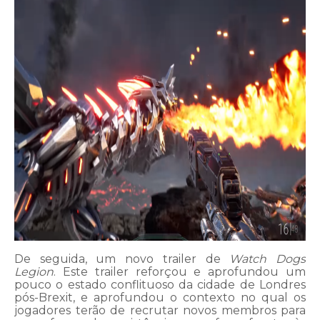
De seguida, um novo trailer de
Watch Dogs
Legion
. Este trailer reforçou e aprofundou um
pouco o estado conflituoso da cidade de Londres
pós-Brexit, e aprofundou o contexto no qual os
jogadores terão de recrutar novos membros para