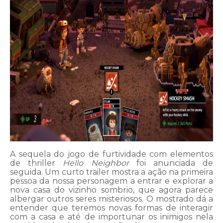
A sequela do jogo de furtividade com elementos
de thriller
Hello Neighbor
foi anunciada de
seguida. Um curto trailer mostra a ação na primeira
pessoa da nossa personagem a entrar e explorar a
nova casa do vizinho sombrio, que agora parece
albergar outros seres misteriosos. O mostrado dá a
entender que teremos novas formas de interagir
com a casa e até de importunar os inimigos nela