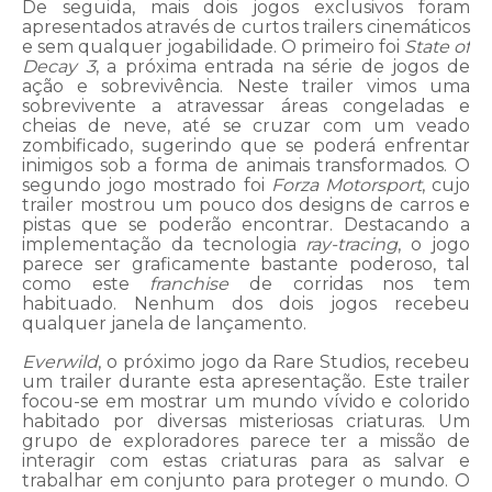
De seguida, mais dois jogos exclusivos foram
apresentados através de curtos trailers cinemáticos
e sem qualquer jogabilidade. O primeiro foi
State of
Decay 3
, a próxima entrada na série de jogos de
ação e sobrevivência. Neste trailer vimos uma
sobrevivente a atravessar áreas congeladas e
cheias de neve, até se cruzar com um veado
zombificado, sugerindo que se poderá enfrentar
inimigos sob a forma de animais transformados. O
segundo jogo mostrado foi
Forza Motorsport
, cujo
trailer mostrou um pouco dos designs de carros e
pistas que se poderão encontrar. Destacando a
implementação da tecnologia
ray-tracing
, o jogo
parece ser graficamente bastante poderoso, tal
como este
franchise
de corridas nos tem
habituado. Nenhum dos dois jogos recebeu
qualquer janela de lançamento.
Everwild
, o próximo jogo da Rare Studios, recebeu
um trailer durante esta apresentação. Este trailer
focou-se em mostrar um mundo vívido e colorido
habitado por diversas misteriosas criaturas. Um
grupo de exploradores parece ter a missão de
interagir com estas criaturas para as salvar e
trabalhar em conjunto para proteger o mundo. O