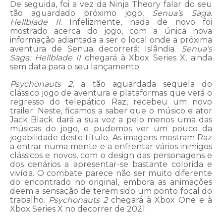
De seguida, foi a vez da Ninja Theory falar do seu
tão aguardado próximo jogo,
Senua’s Saga:
Hellblade II
. Infelizmente, nada de novo foi
mostrado acerca do jogo, com a única nova
informação adiantada a ser o local onde a próxima
aventura de Senua decorrerá: Islândia.
Senua’s
Saga: Hellblade II
chegará à Xbox Series X, ainda
sem data para o seu lançamento.
Psychonauts 2
, a tão aguardada sequela do
clássico jogo de aventura e plataformas que verá o
regresso do telepático Raz, recebeu um novo
trailer. Neste, ficamos a saber que o músico e ator
Jack Black dará a sua voz a pelo menos uma das
músicas do jogo, e pudemos ver um pouco da
jogabilidade deste título. As imagens mostram Raz
a entrar numa mente e a enfrentar vários inimigos
clássicos e novos, com o design das personagens e
dos cenários a apresentar-se bastante colorida e
vivída. O combate parece não ser muito diferente
do encontrado no original, embora as animações
deem a sensação de terem sido um ponto focal do
trabalho.
Psychonauts 2
chegará à Xbox One e à
Xbox Series X no decorrer de 2021.