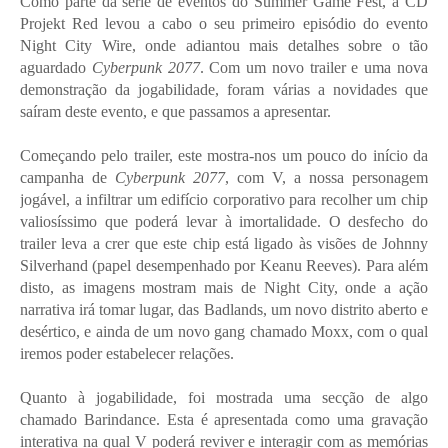
Como parte da série de eventos do Summer Game Fest, a CD
Projekt Red levou a cabo o seu primeiro episódio do evento
Night City Wire, onde adiantou mais detalhes sobre o tão
aguardado
Cyberpunk 2077
. Com um novo trailer e uma nova
demonstração da jogabilidade, foram várias a novidades que
saíram deste evento, e que passamos a apresentar.
Começando pelo trailer, este mostra-nos um pouco do início da
campanha de
Cyberpunk 2077
, com V, a nossa personagem
jogável, a infiltrar um edifício corporativo para recolher um chip
valiosíssimo que poderá levar à imortalidade. O desfecho do
trailer leva a crer que este chip está ligado às visões de Johnny
Silverhand (papel desempenhado por Keanu Reeves). Para além
disto, as imagens mostram mais de Night City, onde a ação
narrativa irá tomar lugar, das Badlands, um novo distrito aberto e
desértico, e ainda de um novo gang chamado Moxx, com o qual
iremos poder estabelecer relações.
Quanto à jogabilidade, foi mostrada uma secção de algo
chamado Barindance. Esta é apresentada como uma gravação
interativa na qual V poderá reviver e interagir com as memórias