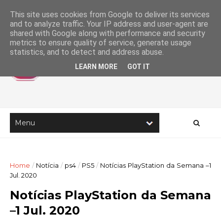
This site uses cookies from Google to deliver its services
and to analyze traffic. Your IP address and user-agent are
shared with Google along with performance and security
metrics to ensure quality of service, generate usage
statistics, and to detect and address abuse.
LEARN MORE
GOT IT
Home
/
Notícia
/
ps4
/
PS5
/
Notícias PlayStation da Semana –1
Jul. 2020
Notícias PlayStation da Semana
–1 Jul. 2020