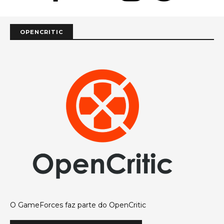
OPENCRITIC
O GameForces faz parte do OpenCritic