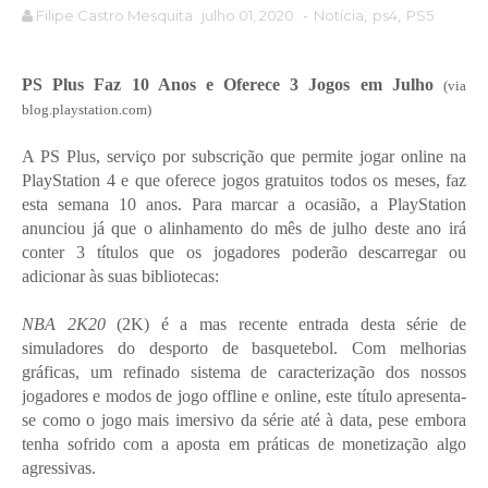
Filipe Castro Mesquita
julho 01, 2020
-
Notícia
,
ps4
,
PS5
PS Plus Faz 10 Anos e Oferece 3 Jogos em Julho
(via
blog.playstation.com)
A PS Plus, serviço por subscrição que permite jogar online na
PlayStation 4 e que oferece jogos gratuitos todos os meses, faz
esta semana 10 anos. Para marcar a ocasião, a PlayStation
anunciou já que o alinhamento do mês de julho deste ano irá
conter 3 títulos que os jogadores poderão descarregar ou
adicionar às suas bibliotecas:
NBA 2K20
(2K) é a mas recente entrada desta série de
simuladores do desporto de basquetebol. Com melhorias
gráficas, um refinado sistema de caracterização dos nossos
jogadores e modos de jogo offline e online, este título apresenta-
se como o jogo mais imersivo da série até à data, pese embora
tenha sofrido com a aposta em práticas de monetização algo
agressivas.