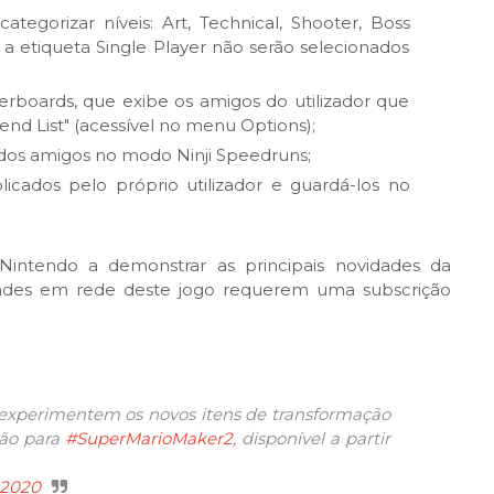
ategorizar níveis: Art, Technical, Shooter, Boss
m a etiqueta Single Player não serão selecionados
erboards, que exibe os amigos do utilizador que
end List" (acessível no menu Options);
 dos amigos no modo Ninji Speedruns;
blicados pelo próprio utilizador e guardá-los no
intendo a demonstrar as principais novidades da
dades em rede deste jogo requerem uma subscrição
experimentem os novos itens de transformação
ção para
#SuperMarioMaker2
, disponível a partir
, 2020