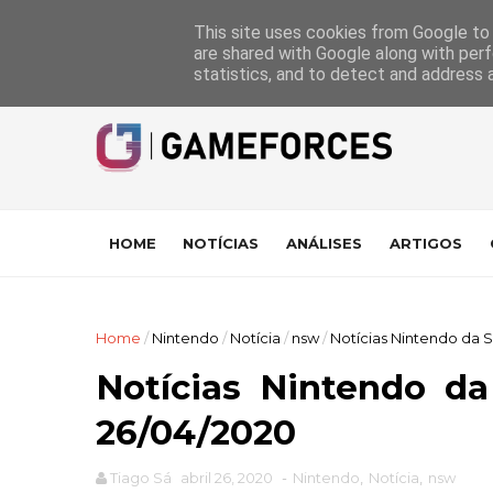
GameForces
A equipa
Pontuações das Análises
Suporte
This site uses cookies from Google to d
are shared with Google along with perf
statistics, and to detect and address 
HOME
NOTÍCIAS
ANÁLISES
ARTIGOS
Home
/
Nintendo
/
Notícia
/
nsw
/
Notícias Nintendo da 
Notícias Nintendo d
26/04/2020
Tiago Sá
abril 26, 2020
-
Nintendo
,
Notícia
,
nsw