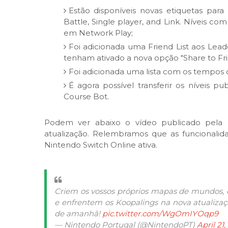
Estão disponíveis novas etiquetas para c
Battle, Single player, and Link. Níveis co
em Network Play;
Foi adicionada uma Friend List aos Lead
tenham ativado a nova opção "Share to Fri
Foi adicionada uma lista com os tempos
É agora possível transferir os níveis pu
Course Bot.
Podem ver abaixo o vídeo publicado pela N
atualização. Relembramos que as funcionali
Nintendo Switch Online ativa.
Criem os vossos próprios mapas de mundos, 
e enfrentem os Koopalings na nova atualiza
de amanhã!
pic.twitter.com/WgOmIYOqp9
— Nintendo Portugal (@NintendoPT)
April 21