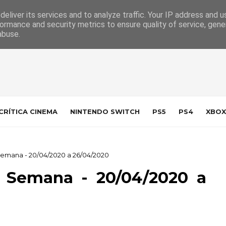
 da Indústria
Contacto
eliver its services and to analyze traffic. Your IP address and 
ormance and security metrics to ensure quality of service, gen
abuse.
CRÍTICA CINEMA
NINTENDO SWITCH
PS5
PS4
XBOX
Semana - 20/04/2020 a 26/04/2020
a Semana - 20/04/2020 a