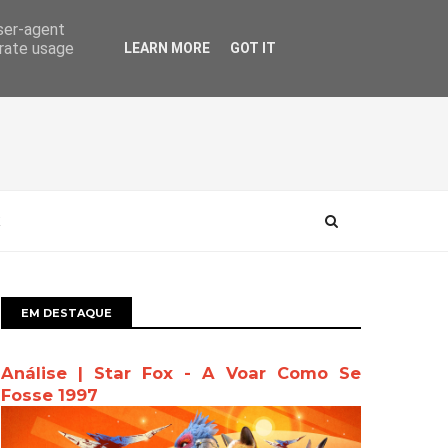
user-agent
erate usage
LEARN MORE
GOT IT
EM DESTAQUE
Análise | Star Fox - A Voar Como Se
Fosse 1997