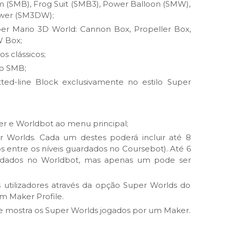
(SMB), Frog Suit (SMB3), Power Balloon (SMW),
wer (SM3DW);
uper Mario 3D World: Cannon Box, Propeller Box,
W Box;
s clássicos;
lo SMB;
ed-line Block exclusivamente no estilo Super
r e Worldbot ao menu principal;
r Worlds. Cada um destes poderá incluir até 8
s entre os níveis guardados no Coursebot). Até 6
rdados no Worldbot, mas apenas um pode ser
s utilizadores através da opção Super Worlds do
m Maker Profile.
e mostra os Super Worlds jogados por um Maker.