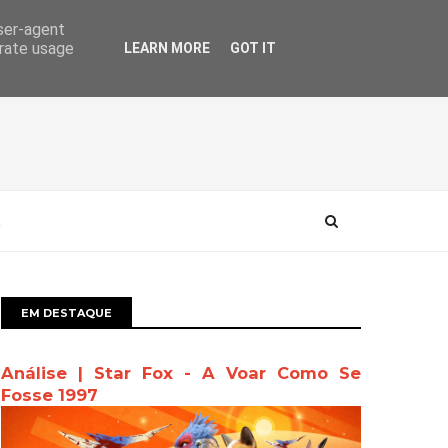
user-agent
erate usage
LEARN MORE
GOT IT
EM DESTAQUE
Análise | Star Fox - A Voar Como Se
Fosse 1997