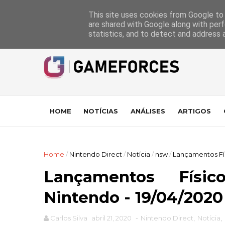
GameForces
A equipa
Pontuações das Análises
Suporte
This site uses cookies from Google to d
are shared with Google along with perf
statistics, and to detect and address 
HOME
NOTÍCIAS
ANÁLISES
ARTIGOS
Home
/
Nintendo Direct
/
Notícia
/
nsw
/
Lançamentos Fís
Lançamentos Físi
Nintendo - 19/04/2020
Carlos Silva
abril 21, 2020
-
Nintendo Direct
,
Notícia
,