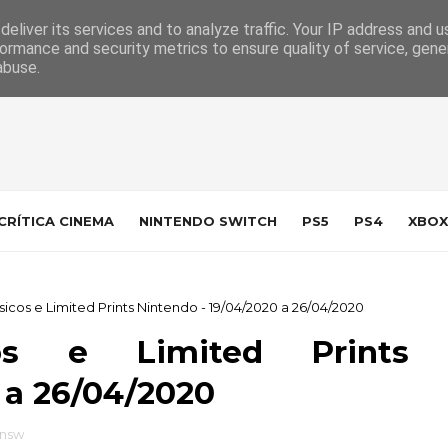
 da Indústria
Contacto
eliver its services and to analyze traffic. Your IP address and 
ormance and security metrics to ensure quality of service, gen
abuse.
CRÍTICA CINEMA
NINTENDO SWITCH
PS5
PS4
XBOX
icos e Limited Prints Nintendo - 19/04/2020 a 26/04/2020
cos e Limited Prints
 a 26/04/2020
nsw