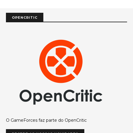
OPENCRITIC
O GameForces faz parte do OpenCritic