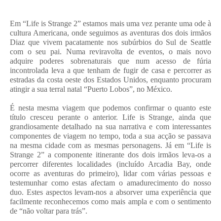
Em “Life is Strange 2” estamos mais uma vez perante uma ode à
cultura Americana, onde seguimos as aventuras dos dois irmãos
Diaz que vivem pacatamente nos subúrbios do Sul de Seattle
com o seu pai. Numa reviravolta de eventos, o mais novo
adquire poderes sobrenaturais que num acesso de fúria
incontrolada leva a que tenham de fugir de casa e percorrer as
estradas da costa oeste dos Estados Unidos, enquanto procuram
atingir a sua terral natal “Puerto Lobos”, no México.
É nesta mesma viagem que podemos confirmar o quanto este
título cresceu perante o anterior. Life is Strange, ainda que
grandiosamente detalhado na sua narrativa e com interessantes
componentes de viagem no tempo, toda a sua acção se passava
na mesma cidade com as mesmas personagens. Já em “Life is
Strange 2” a componente itinerante dos dois irmãos leva-os a
percorrer diferentes localidades (incluído Arcadia Bay, onde
ocorre as aventuras do primeiro), lidar com várias pessoas e
testemunhar como estas afectam o amadurecimento do nosso
duo. Estes aspectos levam-nos a absorver uma experiência que
facilmente reconhecemos como mais ampla e com o sentimento
de “não voltar para trás”.