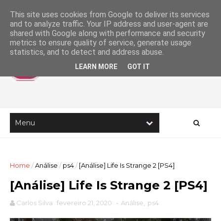
This site uses cookies from Google to deliver its services
and to analyze traffic. Your IP address and user-agent are
shared with Google along with performance and security
metrics to ensure quality of service, generate usage
statistics, and to detect and address abuse.
LEARN MORE
GOT IT
Home
/
Análise
/
ps4
/
[Análise] Life Is Strange 2 [PS4]
[Análise] Life Is Strange 2 [PS4]
Carlos Silva
fevereiro 21, 2020
-
Análise
,
ps4