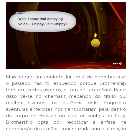
Mais do que um conforto, foi um alívio perceber que
o passado não foi esquecido porque Brothership
tem, em certos aspetos, o tom de um
reboot.
Parte
disso vê-se no chamariz mecânico do título ou,
melhor dizendo, na ausência dele. Enquanto
aventuras anteriores nos transportaram para dentro
do corpo do Bowser ou para os sonhos do Luigi,
Brothership opta por recolocar a ênfase na
cooperação dos irmãos, concretizada numa alteração