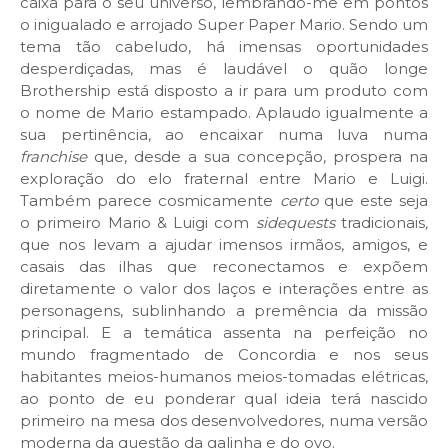
caixa para o seu universo, lembrando-me em pontos
o inigualado e arrojado Super Paper Mario. Sendo um
tema tão cabeludo, há imensas oportunidades
desperdiçadas, mas é laudável o quão longe
Brothership está disposto a ir para um produto com
o nome de Mario estampado. Aplaudo igualmente a
sua pertinência, ao encaixar numa luva numa
franchise
que, desde a sua concepção, prospera na
exploração do elo fraternal entre Mario e Luigi.
Também parece cosmicamente
certo
que este seja
o primeiro Mario & Luigi com
sidequests
tradicionais
,
que nos levam a ajudar imensos irmãos, amigos, e
casais das ilhas que reconectamos e expõem
diretamente o valor dos laços e interações entre as
personagens, sublinhando a premência da missão
principal. E a temática assenta na perfeição no
mundo fragmentado de Concordia e nos seus
habitantes meios-humanos meios-tomadas elétricas,
ao ponto de eu ponderar qual ideia terá nascido
primeiro na mesa dos desenvolvedores, numa versão
moderna da questão da galinha e do ovo.