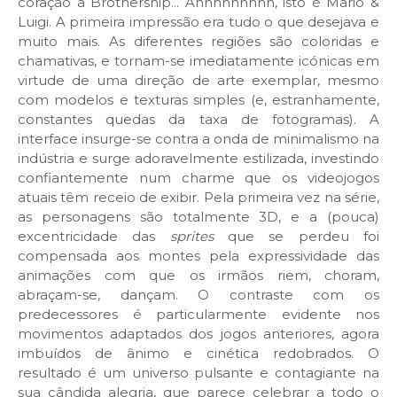
coração a Brothership... Ahhhhhhhhh, isto é Mario &
Luigi. A primeira impressão era tudo o que desejava e
muito mais. As diferentes regiões são coloridas e
chamativas, e tornam-se imediatamente icónicas em
virtude de uma direção de arte exemplar, mesmo
com modelos e texturas simples (e, estranhamente,
constantes quedas da taxa de fotogramas). A
interface insurge-se contra a onda de minimalismo na
indústria e surge adoravelmente estilizada, investindo
confiantemente num charme que os videojogos
atuais têm receio de exibir. Pela primeira vez na série,
as personagens são totalmente 3D, e a (pouca)
excentricidade das
sprites
que se perdeu foi
compensada aos montes pela expressividade das
animações com que os irmãos riem, choram,
abraçam-se, dançam. O contraste com os
predecessores é particularmente evidente nos
movimentos adaptados dos jogos anteriores, agora
imbuídos de ânimo e cinética redobrados. O
resultado é um universo pulsante e contagiante na
sua cândida alegria, que parece celebrar a todo o