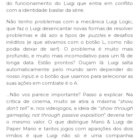
do funcionamento do Luigi que entra em conflito
com a identidade basilar da série.
Não tenho problemas com a mecânica Luigi Logic,
que faz o Luigi desencantar novas formas de resolver
problemas e dá azo a tipos de
puzzles
e desafios
inéditos (e que ativamos com o botão L, como não
podia deixar de ser!). O problema é muito mais
profundo, e muito mais incomodativo para um fã de
longa data. Estão prontos? Ouçam lá: Luigi salta
automaticamente pelo mundo sem depender do
nosso
input
, e o botão que usamos para selecionar as
suas ações em combate é o A.
…Não vos parece importante? Passo a explicar: Na
crítica de cinema, muito se atira a máxima “
show,
don’t tell”
e, nos videojogos, a ideia de “
show through
gameplay, not through passive exposition
” deveria ter
o mesmo valor. O que distingue Mario & Luigi de
Paper Mario e tantos jogos com aparições dos dois
irmãos é que Luigi não só é uma companhia