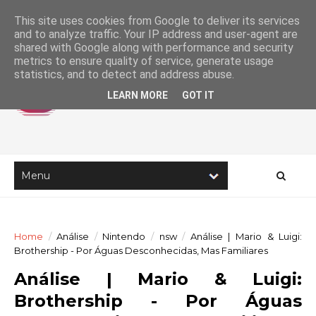
This site uses cookies from Google to deliver its services
and to analyze traffic. Your IP address and user-agent are
shared with Google along with performance and security
metrics to ensure quality of service, generate usage
statistics, and to detect and address abuse.
LEARN MORE
GOT IT
Home
/
Análise
/
Nintendo
/
nsw
/
Análise | Mario & Luigi:
Brothership - Por Águas Desconhecidas, Mas Familiares
Análise | Mario & Luigi:
Brothership - Por Águas