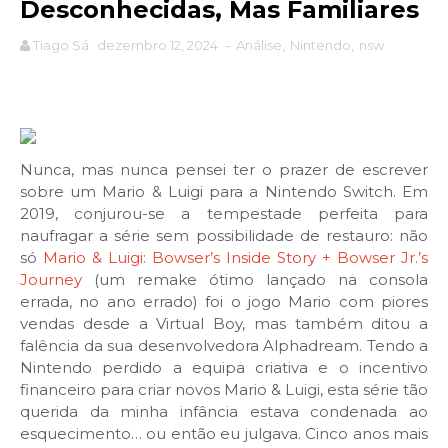
Desconhecidas, Mas Familiares
Tiago Sá
dezembro 12, 2024
-
Análise
,
Nintendo
,
nsw
Nunca, mas nunca pensei ter o prazer de escrever
sobre um Mario & Luigi para a Nintendo Switch. Em
2019, conjurou-se a tempestade perfeita para
naufragar a série sem possibilidade de restauro: não
só
Mario & Luigi: Bowser’s Inside Story + Bowser Jr.’s
Journey
(um remake ótimo lançado na consola
errada, no ano errado) foi o jogo Mario com piores
vendas desde a Virtual Boy, mas também ditou a
falência da sua desenvolvedora Alphadream. Tendo a
Nintendo perdido a equipa criativa e o incentivo
financeiro para criar novos Mario & Luigi, esta série tão
querida da minha infância estava condenada ao
esquecimento… ou então eu julgava. Cinco anos mais