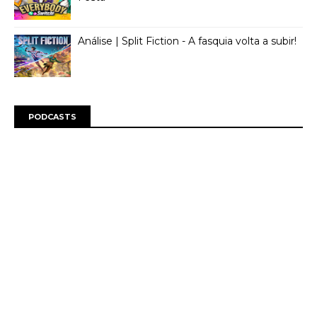
Análise | Split Fiction - A fasquia volta a subir!
PODCASTS