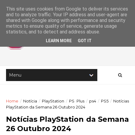
This site uses cookies from Google to deliver its services
and to analyze traffic. Your IP address and user-agent are
shared with Google along with performance and security
metrics to ensure quality of service, generate usage
statistics, and to detect and address abuse.
LEARN MORE
GOT IT
Home
/
Notícia
/
PlayStation
/
PS Plus
/
ps4
/
PS5
/
Notícias
PlayStation da Semana 26 Outubro 2024
Notícias PlayStation da Semana
26 Outubro 2024