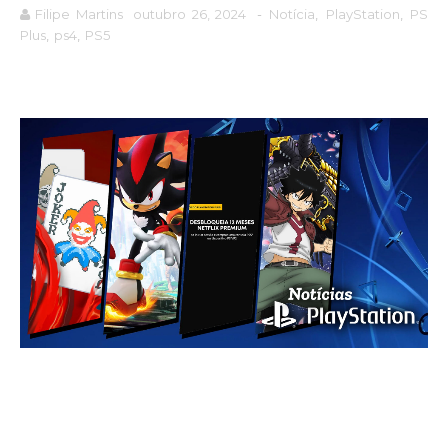
Filipe Martins
outubro 26, 2024
-
Notícia
,
PlayStation
,
PS
Plus
,
ps4
,
PS5