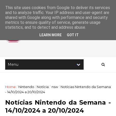
This site uses cookies from Google to deliver its services
and to analyze traffic. Your IP address and user-agent are
shared with Google along with performance and security
metrics to ensure quality of service, generate usage
statistics, and to detect and address abuse.
LEARN MORE
GOT IT
Home
/
Nintendo
/
Notícia
/
nsw
/
Notícias Nintendo da Semana
- 14/10/2024 a 20/10/2024
Notícias Nintendo da Semana -
14/10/2024 a 20/10/2024