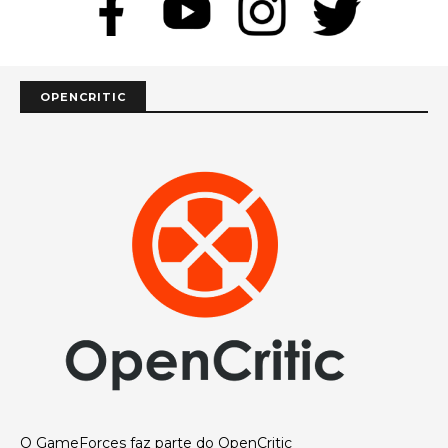
OPENCRITIC
O GameForces faz parte do OpenCritic