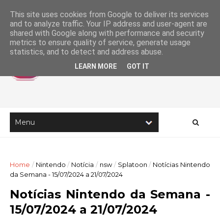
This site uses cookies from Google to deliver its services
and to analyze traffic. Your IP address and user-agent are
shared with Google along with performance and security
metrics to ensure quality of service, generate usage
statistics, and to detect and address abuse.
LEARN MORE
GOT IT
Home
/
Nintendo
/
Notícia
/
nsw
/
Splatoon
/
Notícias Nintendo
da Semana - 15/07/2024 a 21/07/2024
Notícias Nintendo da Semana -
15/07/2024 a 21/07/2024