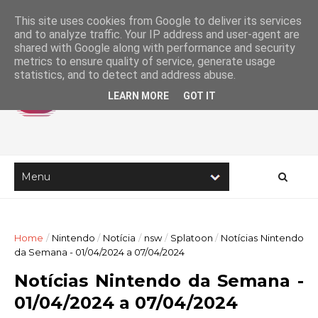
This site uses cookies from Google to deliver its services
and to analyze traffic. Your IP address and user-agent are
shared with Google along with performance and security
metrics to ensure quality of service, generate usage
statistics, and to detect and address abuse.
LEARN MORE
GOT IT
Home
/
Nintendo
/
Notícia
/
nsw
/
Splatoon
/
Notícias Nintendo
da Semana - 01/04/2024 a 07/04/2024
Notícias Nintendo da Semana -
01/04/2024 a 07/04/2024