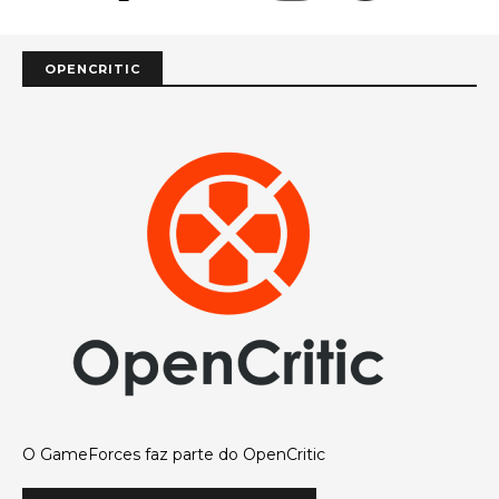
OPENCRITIC
O GameForces faz parte do OpenCritic