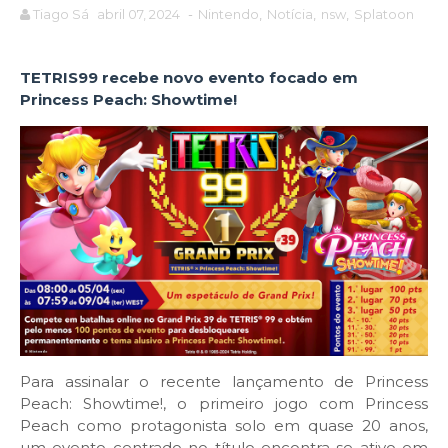
Tiago Sá
abril 07, 2024
-
Nintendo
,
Notícia
,
nsw
,
Splatoon
TETRIS99 recebe novo evento focado em
Princess Peach: Showtime!
Para assinalar o recente lançamento de Princess
Peach: Showtime!, o primeiro jogo com Princess
Peach como protagonista solo em quase 20 anos,
um evento centrado no título encontra-se ativo em