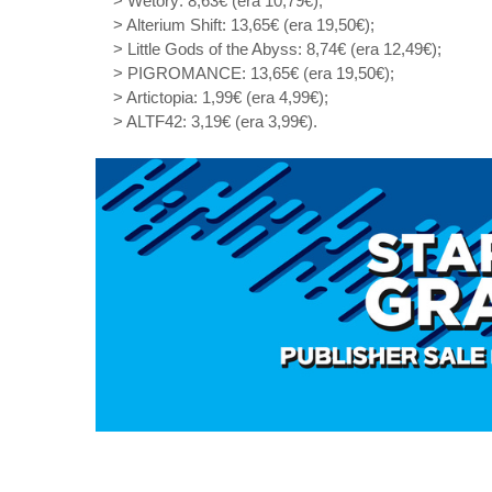
> Wetory: 8,63€ (era 10,79€);
> Alterium Shift: 13,65€ (era 19,50€);
> Little Gods of the Abyss: 8,74€ (era 12,49€);
> PIGROMANCE: 13,65€ (era 19,50€);
> Artictopia: 1,99€ (era 4,99€);
> ALTF42: 3,19€ (era 3,99€).