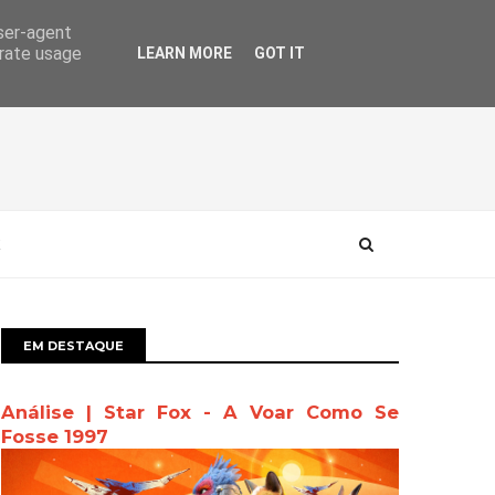
user-agent
erate usage
LEARN MORE
GOT IT
EM DESTAQUE
Análise | Star Fox - A Voar Como Se
Fosse 1997