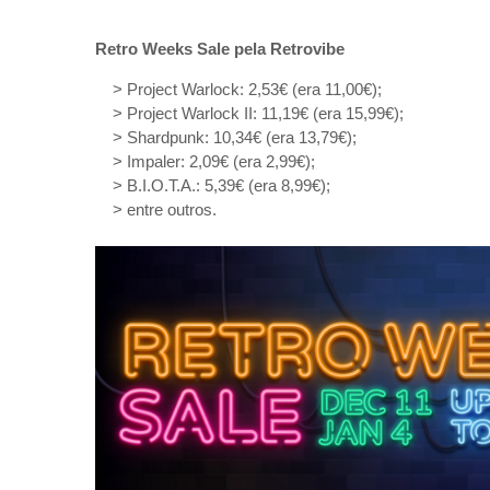
Retro Weeks Sale pela Retrovibe
> Project Warlock: 2,53€ (era 11,00€);
> Project Warlock II: 11,19€ (era 15,99€);
> Shardpunk: 10,34€ (era 13,79€);
> Impaler: 2,09€ (era 2,99€);
> B.I.O.T.A.: 5,39€ (era 8,99€);
> entre outros.