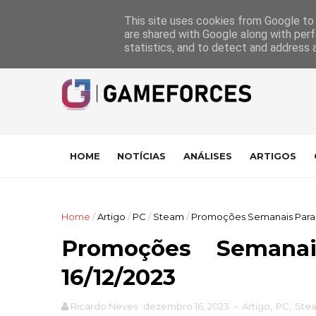
GameForces
A equipa
Pontuações das Análises
Suporte
This site uses cookies from Google to d
are shared with Google along with perf
statistics, and to detect and address 
HOME
NOTÍCIAS
ANÁLISES
ARTIGOS
Home
/
Artigo
/
PC
/
Steam
/
Promoções Semanais Para o
Promoções Seman
16/12/2023
Ricardo Neves
dezembro 16, 2023
-
Artigo
,
PC
,
Ste