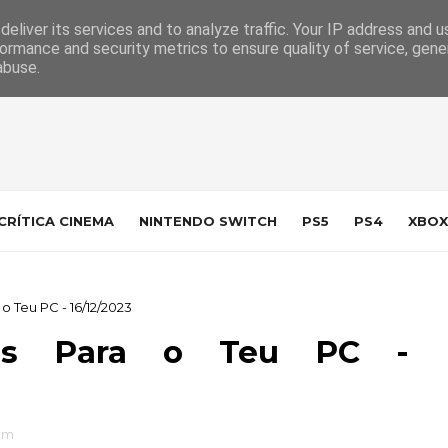
 da Indústria
Contacto
eliver its services and to analyze traffic. Your IP address and 
ormance and security metrics to ensure quality of service, gen
abuse.
CRÍTICA CINEMA
NINTENDO SWITCH
PS5
PS4
XBOX
 Teu PC - 16/12/2023
ais Para o Teu PC -
am