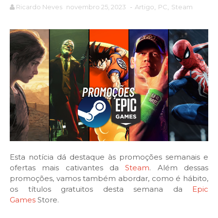
Ricardo Neves
novembro 25, 2023
-
Artigo
,
PC
,
Steam
Esta notícia dá destaque às promoções semanais e
ofertas mais cativantes da
Steam
. Além dessas
promoções, vamos também abordar, como é hábito,
os títulos gratuitos desta semana da
Epic
Games
Store.