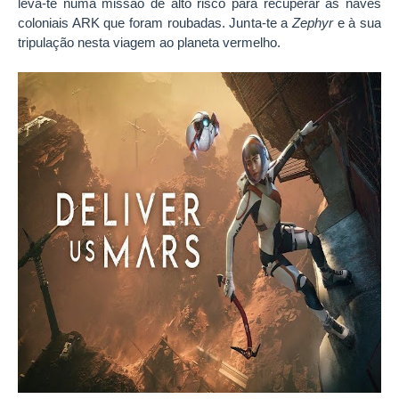
leva-te numa missão de alto risco para recuperar as naves
coloniais ARK que foram roubadas. Junta-te a
Zephyr
e à sua
tripulação nesta viagem ao planeta vermelho.