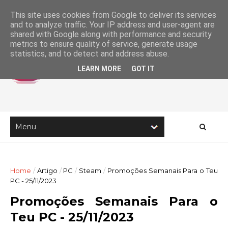
This site uses cookies from Google to deliver its services
and to analyze traffic. Your IP address and user-agent are
shared with Google along with performance and security
metrics to ensure quality of service, generate usage
statistics, and to detect and address abuse.
LEARN MORE
GOT IT
Home
/
Artigo
/
PC
/
Steam
/
Promoções Semanais Para o Teu
PC - 25/11/2023
Promoções Semanais Para o
Teu PC - 25/11/2023