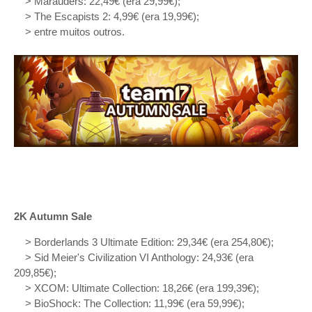
> Marauders: 22,49€ (era 29,99€);
> The Escapists 2: 4,99€ (era 19,99€);
> entre muitos outros.
2K Autumn Sale
> Borderlands 3 Ultimate Edition: 29,34€ (era 254,80€);
> Sid Meier's Civilization VI Anthology: 24,93€ (era
209,85€);
> XCOM: Ultimate Collection: 18,26€ (era 199,39€);
> BioShock: The Collection: 11,99€ (era 59,99€);