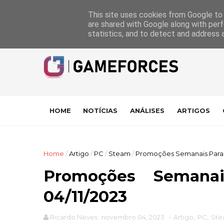
GameForces
A equipa
Pontuações das Análises
Suporte
This site uses cookies from Google to d
are shared with Google along with perf
statistics, and to detect and address 
HOME
NOTÍCIAS
ANÁLISES
ARTIGOS
Home
/
Artigo
/
PC
/
Steam
/
Promoções Semanais Para o
Promoções Seman
04/11/2023
Ricardo Neves
novembro 04, 2023
-
Artigo
,
PC
,
St