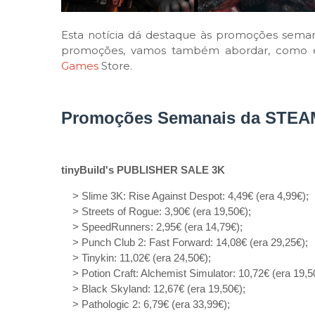
Esta notícia dá destaque às promoções semana
promoções, vamos também abordar, como é h
Games
Store.
Promoções Semanais da STEA
tinyBuild's PUBLISHER SALE 3K
> Slime 3K: Rise Against Despot: 4,49€ (era 4,99€);
> Streets of Rogue: 3,90€ (era 19,50€);
> SpeedRunners: 2,95€ (era 14,79€);
> Punch Club 2: Fast Forward: 14,08€ (era 29,25€);
> Tinykin: 11,02€ (era 24,50€);
> Potion Craft: Alchemist Simulator: 10,72€ (era 19,5
> Black Skyland: 12,67€ (era 19,50€);
> Pathologic 2: 6,79€ (era 33,99€);