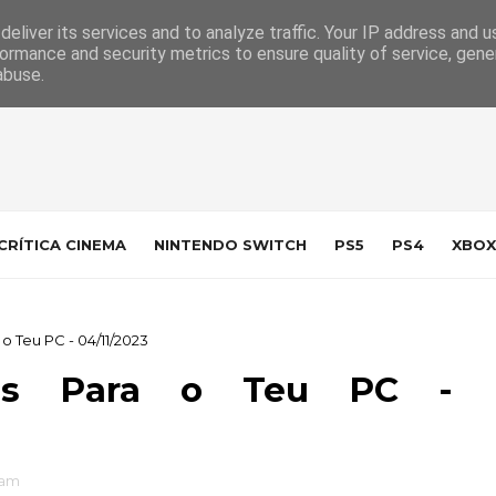
 da Indústria
Contacto
eliver its services and to analyze traffic. Your IP address and 
ormance and security metrics to ensure quality of service, gen
abuse.
CRÍTICA CINEMA
NINTENDO SWITCH
PS5
PS4
XBOX
 Teu PC - 04/11/2023
ais Para o Teu PC -
eam