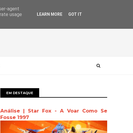
user-agent
erate usage
LEARN MORE
GOT IT
EM DESTAQUE
Análise | Star Fox - A Voar Como Se
Fosse 1997