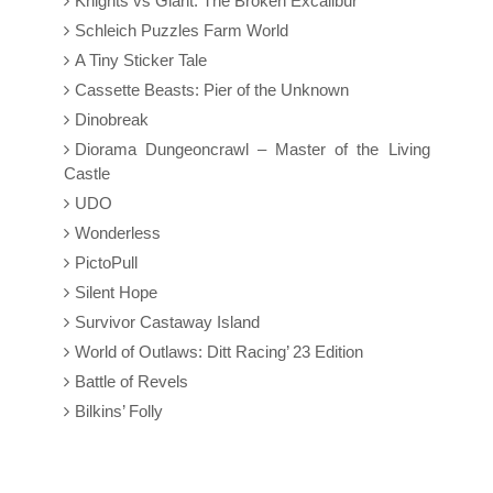
Knights vs Giant: The Broken Excalibur
Schleich Puzzles Farm World
A Tiny Sticker Tale
Cassette Beasts: Pier of the Unknown
Dinobreak
Diorama Dungeoncrawl – Master of the Living
Castle
UDO
Wonderless
PictoPull
Silent Hope
Survivor Castaway Island
World of Outlaws: Ditt Racing’ 23 Edition
Battle of Revels
Bilkins’ Folly