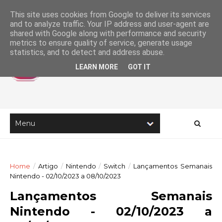
This site uses cookies from Google to deliver its services
and to analyze traffic. Your IP address and user-agent are
shared with Google along with performance and security
metrics to ensure quality of service, generate usage
statistics, and to detect and address abuse.
LEARN MORE
GOT IT
Home
/
Artigo
/
Nintendo
/
Switch
/
Lançamentos Semanais
Nintendo - 02/10/2023 a 08/10/2023
Lançamentos Semanais
Nintendo - 02/10/2023 a