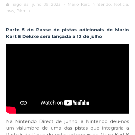
Tiago Sá
julho 09, 2023
-
Mario Kart
,
Nintendo
,
Notícia
,
nsw
,
Pikmin
Parte 5 do Passe de pistas adicionais de Mario
Kart 8 Deluxe será lançada a 12 de julho
Na Nintendo Direct de junho, a Nintendo deu-nos
um vislumbre de uma das pistas que integraria a
Parte 5 do Passe de pistas adicionais de Mario Kart 8