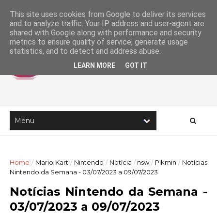
This site uses cookies from Google to deliver its services
and to analyze traffic. Your IP address and user-agent are
shared with Google along with performance and security
metrics to ensure quality of service, generate usage
statistics, and to detect and address abuse.
LEARN MORE
GOT IT
Home
/
Mario Kart
/
Nintendo
/
Notícia
/
nsw
/
Pikmin
/
Notícias
Nintendo da Semana - 03/07/2023 a 09/07/2023
Notícias Nintendo da Semana -
03/07/2023 a 09/07/2023