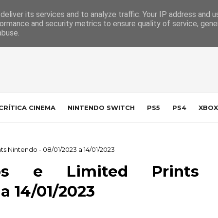
 da Indústria
Contacto
eliver its services and to analyze traffic. Your IP address and 
ormance and security metrics to ensure quality of service, gen
abuse.
CRÍTICA CINEMA
NINTENDO SWITCH
PS5
PS4
XBOX
ts Nintendo - 08/01/2023 a 14/01/2023
cos e Limited Prints
a 14/01/2023