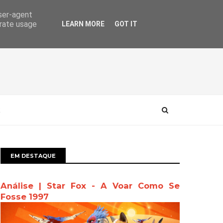
user-agent
erate usage
LEARN MORE
GOT IT
EM DESTAQUE
Análise | Star Fox - A Voar Como Se
Fosse 1997