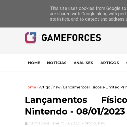
GameForces
A equipa
Pontuações das Análises
Suporte
This site uses cookies from Google to d
are shared with Google along with perf
statistics, and to detect and address 
HOME
NOTÍCIAS
ANÁLISES
ARTIGOS
Home
/
Artigo
/
nsw
/
Lançamentos Físicos e Limited Prin
Lançamentos Físi
Nintendo - 08/01/2023 
Carlos Silva
janeiro 10, 2023
-
Artigo
,
nsw