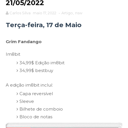
21/05/2022
Carlos Silva
maio 17, 2022
-
Artigo
,
nsw
Terça-feira, 17 de Maio
Grim Fandango
Im8bit
34,99$ Edição im8bit
34,99$ bestbuy
A edição im8bit incluí:
Capa reversível
Sleeve
Bilhete de comboio
Bloco de notas