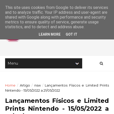
This site uses cookies from Google to deliver its services
and to analyze traffic. Your IP address and user-agent are
shared with Google along with performance and security
metrics to ensure quality of service, generate usage
statistics, and to detect and address abuse.
LEARN MORE
GOT IT
Home
/
Artigo
/
nsw
/
Lançamentos Físicos e Limited Prints
Nintendo - 15/05/2022 a 21/05/2022
Lançamentos Físicos e Limited
Prints Nintendo - 15/05/2022 a