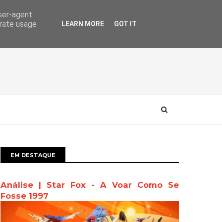
user-agent
erate usage
LEARN MORE
GOT IT
EM DESTAQUE
Análise | Star Fox - A Voar Como Se
Fosse 1997