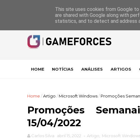
GameForces
A equipa
Pontuações das Análises
Suporte
This site uses cookies from Google to d
are shared with Google along with perf
statistics, and to detect and address 
HOME
NOTÍCIAS
ANÁLISES
ARTIGOS
Home
/
Artigo
/
Microsoft Windows
/
Promoções Semanais
Promoções Seman
15/04/2022
Carlos Silva
abril 15, 2022
-
Artigo
,
Microsoft Window