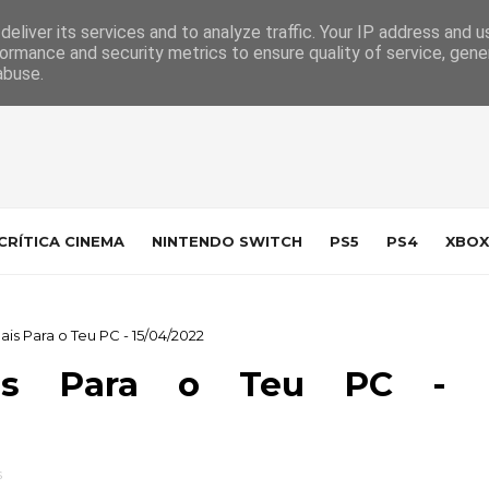
 da Indústria
Contacto
eliver its services and to analyze traffic. Your IP address and 
ormance and security metrics to ensure quality of service, gen
abuse.
CRÍTICA CINEMA
NINTENDO SWITCH
PS5
PS4
XBOX
 Para o Teu PC - 15/04/2022
ais Para o Teu PC -
s