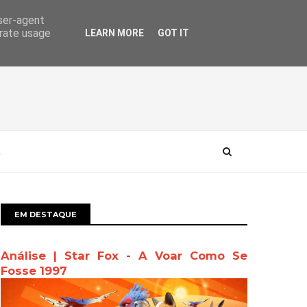
user-agent
erate usage
LEARN MORE
GOT IT
EM DESTAQUE
Análise | Star Fox - A Voar Como Se
Fosse 1997