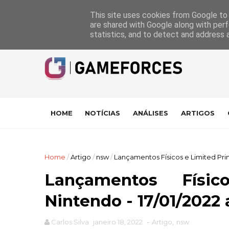
GameForces
A equipa
Pontuações das Análises
Suporte
This site uses cookies from Google to d
are shared with Google along with perf
statistics, and to detect and address 
HOME
NOTÍCIAS
ANÁLISES
ARTIGOS
Home
/
Artigo
/
nsw
/
Lançamentos Físicos e Limited Print
Lançamentos Físi
Nintendo - 17/01/2022 
Carlos Silva
janeiro 18, 2022
-
Artigo
,
nsw