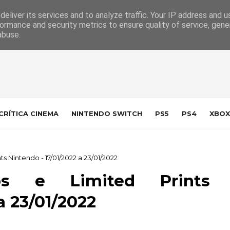
 da Indústria
Contacto
eliver its services and to analyze traffic. Your IP address and 
ormance and security metrics to ensure quality of service, gen
abuse.
CRÍTICA CINEMA
NINTENDO SWITCH
PS5
PS4
XBOX
s Nintendo - 17/01/2022 a 23/01/2022
cos e Limited Prints
a 23/01/2022