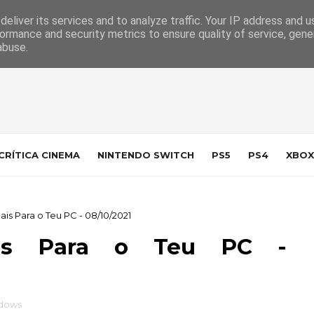
 da Indústria
Contacto
eliver its services and to analyze traffic. Your IP address and 
ormance and security metrics to ensure quality of service, gen
abuse.
CRÍTICA CINEMA
NINTENDO SWITCH
PS5
PS4
XBOX
 Para o Teu PC - 08/10/2021
ais Para o Teu PC -
ndows