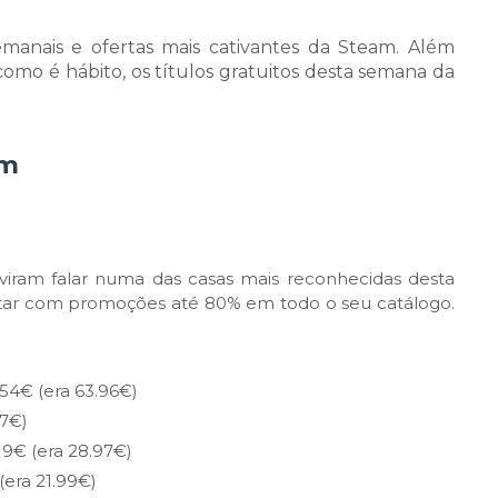
manais e ofertas mais cativantes da Steam. Além
mo é hábito, os títulos gratuitos desta semana da
am
uviram falar numa das casas mais reconhecidas desta
tar com promoções até 80% em todo o seu catálogo.
.54€ (era 63.96€)
97€)
19€ (era 28.97€)
(era 21.99€)