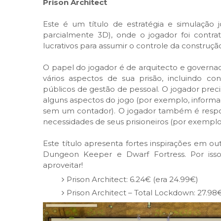
Prison Architect
Este é um título de estratégia e simulaçã
parcialmente 3D), onde o jogador foi contr
lucrativos para assumir o controle da construçã
O papel do jogador é de arquitecto e governa
vários aspectos de sua prisão, incluindo co
públicos de gestão de pessoal. O jogador preci
alguns aspectos do jogo (por exemplo, informaç
sem um contador). O jogador também é respons
necessidades de seus prisioneiros (por exempl
Este título apresenta fortes inspirações em 
Dungeon Keeper e Dwarf Fortress. Por iss
aproveitar!
Prison Architect: 6.24€ (era 24.99€)
Prison Architect – Total Lockdown: 27.98