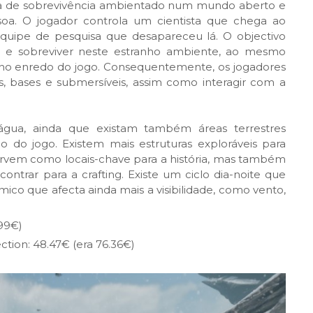
ra de sobrevivência ambientado num mundo aberto e
oa. O jogador controla um cientista que chega ao
quipe de pesquisa que desapareceu lá. O objectivo
es e sobreviver neste estranho ambiente, ao mesmo
no enredo do jogo. Consequentemente, os jogadores
as, bases e submersíveis, assim como interagir com a
água, ainda que existam também áreas terrestres
o do jogo. Existem mais estruturas exploráveis ​​para
ervem como locais-chave para a história, mas também
ntrar para a crafting. Existe um ciclo dia-noite que
mico que afecta ainda mais a visibilidade, como vento,
.99€)
ction: 48.47€ (era 76.36€)