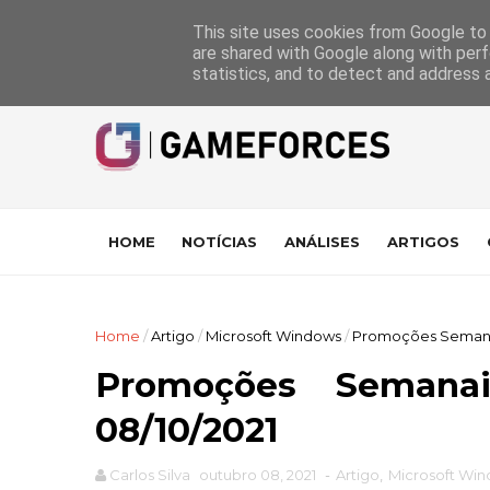
GameForces
A equipa
Pontuações das Análises
Suporte
This site uses cookies from Google to d
are shared with Google along with perf
statistics, and to detect and address 
HOME
NOTÍCIAS
ANÁLISES
ARTIGOS
Home
/
Artigo
/
Microsoft Windows
/
Promoções Semanais
Promoções Seman
08/10/2021
Carlos Silva
outubro 08, 2021
-
Artigo
,
Microsoft Wi