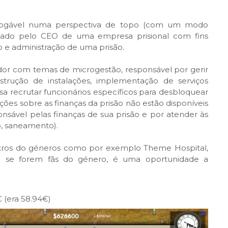
o jogável numa perspectiva de topo (com um modo
atado pelo CEO de uma empresa prisional com fins
o e administração de uma prisão.
dor com temas de microgestão, responsável por gerir
nstrução de instalações, implementação de serviços
sa recrutar funcionários específicos para desbloquear
ões sobre as finanças da prisão não estão disponíveis
ável pelas finanças de sua prisão e por atender às
o, saneamento).
outros do géneros como por exemplo Theme Hospital,
o se forem fãs do género, é uma oportunidade a
€ (era 58.94€)