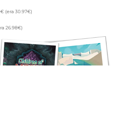
5€ (era 30.97€)
ra 26.98€)