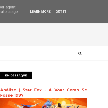
user-agent
erate usage
LEARN MORE
GOT IT
EM DESTAQUE
Análise | Star Fox - A Voar Como Se
Fosse 1997