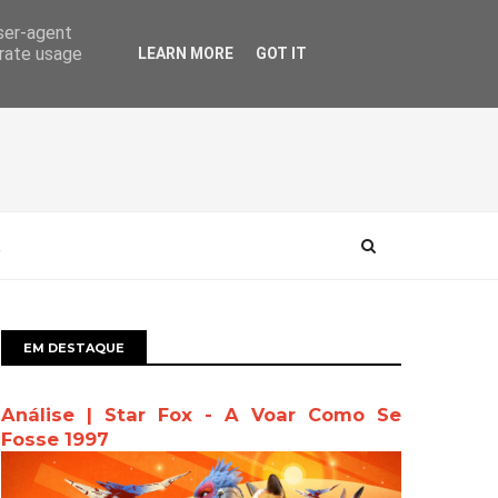
user-agent
erate usage
LEARN MORE
GOT IT
EM DESTAQUE
Análise | Star Fox - A Voar Como Se
Fosse 1997