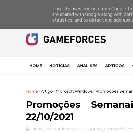
GameForces
A equipa
Pontuações das Análises
Suporte
This site uses cookies from Google to d
are shared with Google along with perf
statistics, and to detect and address 
HOME
NOTÍCIAS
ANÁLISES
ARTIGOS
Home
/
Artigo
/
Microsoft Windows
/
Promoções Semanais
Promoções Seman
22/10/2021
Carlos Silva
outubro 22, 2021
-
Artigo
,
Microsoft Win