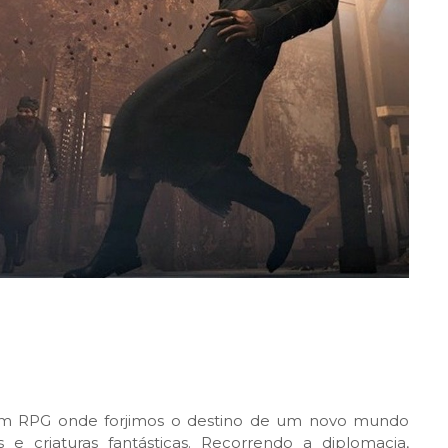
num RPG onde forjimos o destino de um novo mundo
 e criaturas fantásticas. Recorrendo a diplomacia,