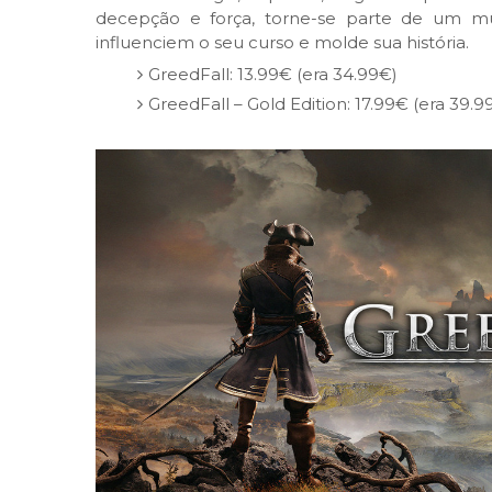
decepção e força, torne-se parte de um m
influenciem o seu curso e molde sua história.
GreedFall: 13.99€ (era 34.99€)
GreedFall – Gold Edition: 17.99€ (era 39.9