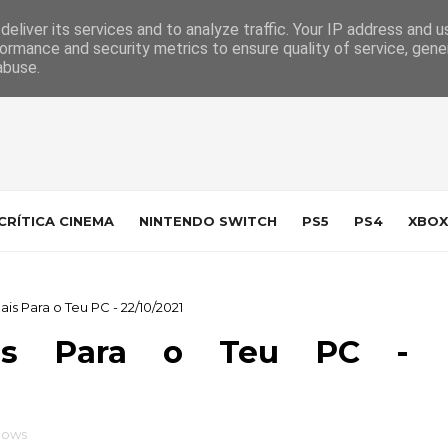
 da Indústria
Contacto
eliver its services and to analyze traffic. Your IP address and 
ormance and security metrics to ensure quality of service, gen
abuse.
CRÍTICA CINEMA
NINTENDO SWITCH
PS5
PS4
XBOX
 Para o Teu PC - 22/10/2021
ais Para o Teu PC -
dows