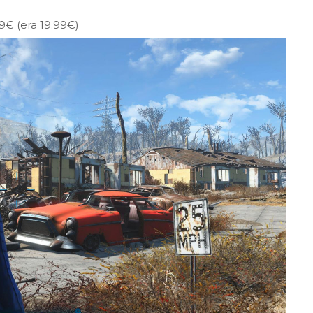
9€ (era 19.99€)